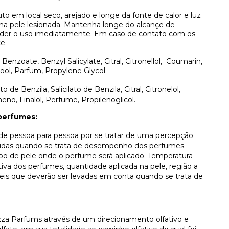
to em local seco, arejado e longe da fonte de calor e luz
 na pele lesionada. Mantenha longe do alcançe de
pender o uso imediatamente. Em caso de contato com os
e.
Benzoate, Benzyl Salicylate, Citral, Citronellol,
Coumarin,
ool, Parfum, Propylene Glycol.
 de Benzila, Salicilato de Benzila, Citral, Citronelol,
no, Linalol, Perfume, Propilenoglicol.
perfumes:
r de pessoa para pessoa por se tratar de uma percepção
lvidas quando se trata de desempenho dos perfumes.
ipo de pele onde o perfume será aplicado. Temperatura
va dos perfumes, quantidade aplicada na pele, região a
áveis que deverão ser levadas em conta quando se trata de
za Parfums através de um direcionamento olfativo e