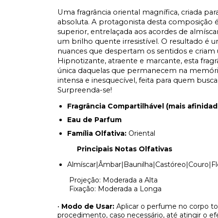
Uma fragrância oriental magnífica, criada pa
absoluta. A protagonista desta composição é
superior, entrelaçada aos acordes de almísc
um brilho quente irresistível. O resultado é
nuances que despertam os sentidos e criam u
Hipnotizante, atraente e marcante, esta frag
única daquelas que permanecem na memória 
intensa e inesquecível, feita para quem busc
Surpreenda-se!
Fragrância Compartilhável (mais afinida
Eau de Parfum
Família Olfativa:
Oriental
Principais Notas Olfativas
Almíscar|Âmbar|Baunilha|Castóreo|Couro|Fl
Projeção: Moderada a Alta
Fixação: Moderada a Longa
•
Modo de Usar:
Aplicar o perfume no corpo t
procedimento, caso necessário, até atingir o efe