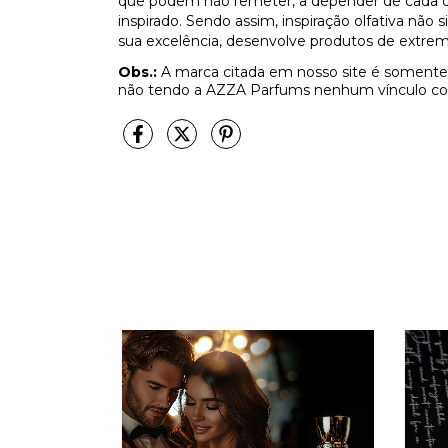
que podem não remeter, a depender de cada olf
inspirado. Sendo assim, inspiração olfativa não
sua excelência, desenvolve produtos de extrem
Obs.:
A marca citada em nosso site é somente 
não tendo a AZZA Parfums nenhum vínculo co