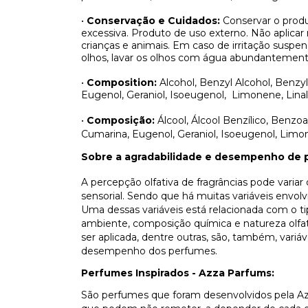
•
Conservação e Cuidados:
Conservar o produ
excessiva. Produto de uso externo. Não aplicar
crianças e animais. Em caso de irritação sus
olhos, lavar os olhos com água abundantement
•
Composition:
Alcohol, Benzyl Alcohol, Benzyl 
Eugenol, Geraniol, Isoeugenol,
Limonene, Linal
•
Composição:
Álcool, Álcool Benzílico, Benzoato
Cumarina, Eugenol, Geraniol, Isoeugenol, Limone
Sobre a agradabilidade e desempenho de 
A percepção olfativa de fragrâncias pode varia
sensorial. Sendo que há muitas variáveis envo
Uma dessas variáveis está relacionada com o t
ambiente, composição química e natureza olfati
ser aplicada, dentre outras, são, também, vari
desempenho dos perfumes.
Perfumes Inspirados - Azza Parfums:
São perfumes que foram desenvolvidos pela Az