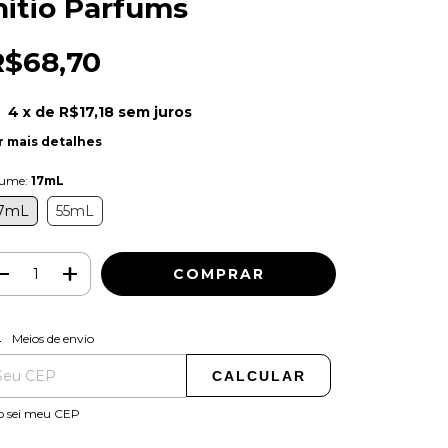
nitio Parfums
R$68,70
4
x de
R$17,18
sem juros
r mais detalhes
lume:
17mL
7mL
55mL
ALTERAR CEP
regas para o CEP:
Meios de envio
CALCULAR
o sei meu CEP