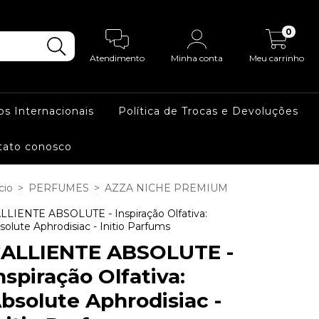
0
Atendimento
Minha conta
Meu carrinho
os Internacionais
Política de Trocas e Devoluções
tato conosco
cio
>
PERFUMES
>
AZZA NICHE PREMIUM
LLIENTE ABSOLUTE - Inspiração Olfativa:
solute Aphrodisiac - Initio Parfums
ALLIENTE ABSOLUTE -
nspiração Olfativa:
bsolute Aphrodisiac -