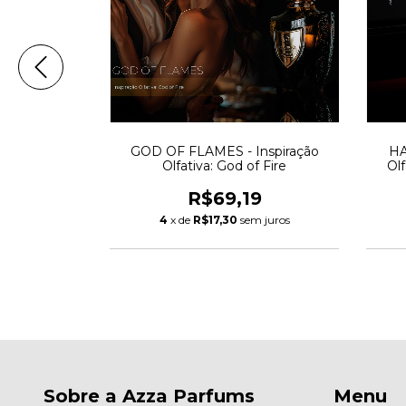
Inspiração
GOD OF FLAMES - Inspiração
HA
tane
Olfativa: God of Fire
Ol
0
R$69,19
 juros
4
x de
R$17,30
sem juros
Sobre a Azza Parfums
Menu