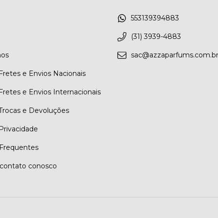
553139394883
(31) 3939-4883
os
sac@azzaparfums.com.b
 Fretes e Envios Nacionais
 Fretes e Envios Internacionais
 Trocas e Devoluções
 Privacidade
Frequentes
contato conosco