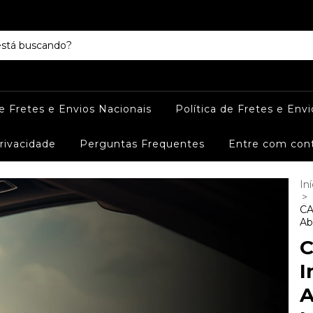
de Fretes e Envios Nacionais
Política de Fretes e Envi
Privacidade
Perguntas Frequentes
Entre com con
Iní
>
CA
Ab
C
I
A