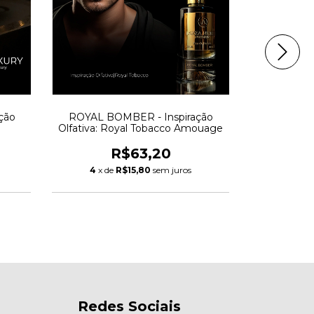
ção
ROYAL BOMBER - Inspiração
CRUSH FO
Olfativa: Royal Tobacco Amouage
Olfativa: 
R$63,20
4
x de
R$15,80
sem juros
4
x d
Redes Sociais