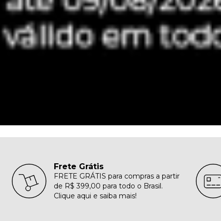
Frete Grátis
FRETE GRÁTIS para compras a partir
de R$ 399,00 para todo o Brasil.
Clique aqui e saiba mais!