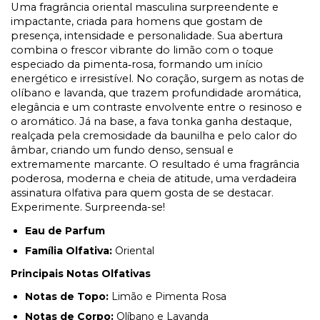
Uma fragrância oriental masculina surpreendente e
impactante, criada para homens que gostam de
presença, intensidade e personalidade. Sua abertura
combina o frescor vibrante do limão com o toque
especiado da pimenta
rosa, formando um in
í
cio
‑
energ
é
tico e irresist
í
vel. No coração, surgem as notas de
olíbano e lavanda, que trazem profundidade aromática,
elegância e um contraste envolvente entre o resinoso e
o aromático. Já na base, a fava tonka ganha destaque,
realçada pela cremosidade da baunilha e pelo calor do
âmbar, criando um fundo denso, sensual e
extremamente marcante. O resultado é uma fragrância
poderosa, moderna e cheia de atitude, uma verdadeira
assinatura olfativa para quem gosta de se destacar.
Experimente. Surpreenda-se!
Eau de Parfum
Família Olfativa:
Oriental
Principais Notas Olfativas
Notas de Topo:
Limão e Pimenta Rosa
Notas de Corpo:
Olíbano e Lavanda