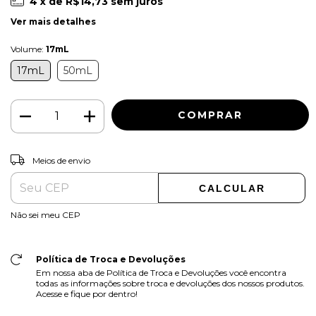
4
x de
R$14,73
sem juros
Ver mais detalhes
Volume:
17mL
17mL
50mL
ALTERAR CEP
Entregas para o CEP:
Meios de envio
CALCULAR
Não sei meu CEP
Política de Troca e Devoluções
Em nossa aba de Política de Troca e Devoluções você encontra
todas as informações sobre troca e devoluções dos nossos produtos.
Acesse e fique por dentro!