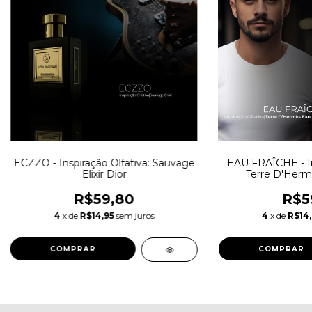
ECZZO - Inspiração Olfativa: Sauvage
EAU FRAÎCHE - Ins
Elixir Dior
Terre D'Herm
R$59,80
R$5
4
x de
R$14,95
sem juros
4
x de
R$14,
COMPRAR
COMPRAR