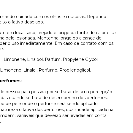
omando cuidado com os olhos e mucosas. Repetir o
ito olfativo desejado.
to em local seco, arejado e longe da fonte de calor e luz
 na pele lesionada. Mantenha longe do alcançe de
pender o uso imediatamente. Em caso de contato com os
e.
iol, Limonene, Linalool, Parfum, Propylene Glycol.
l, Limoneno, Linalol, Perfume, Propilenoglicol.
perfumes:
r de pessoa para pessoa por se tratar de uma percepção
lvidas quando se trata de desempenho dos perfumes.
ipo de pele onde o perfume será sendo aplicado.
atureza olfativa dos perfumes, quantidade aplicada na
, também, variáveis que deverão ser levadas em conta
.