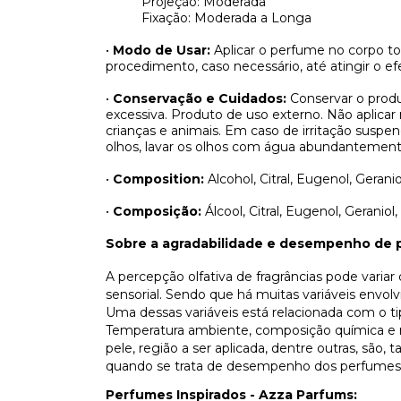
Projeção: Moderada
Fixação: Moderada a Longa
•
Modo de Usar:
Aplicar o perfume no corpo t
procedimento, caso necessário, até atingir o efe
•
Conservação e Cuidados:
Conservar o produ
excessiva. Produto de uso externo. Não aplicar
crianças e animais. Em caso de irritação sus
olhos, lavar os olhos com água abundantement
•
Composition:
Alcohol, Citral, Eugenol, Geran
•
Composição:
Álcool, Citral, Eugenol, Geranio
Sobre a agradabilidade e desempenho de 
A percepção olfativa de fragrâncias pode varia
sensorial. Sendo que há muitas variáveis envo
Uma dessas variáveis está relacionada com o t
Temperatura ambiente, composição química e n
pele, região a ser aplicada, dentre outras, são
quando se trata de desempenho dos perfumes
Perfumes Inspirados - Azza Parfums: