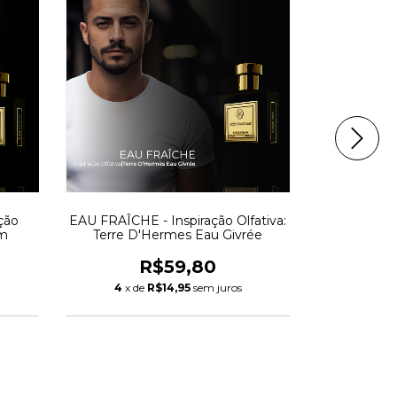
ção
EAU FRAÎCHE - Inspiração Olfativa:
BULLET - In
um
Terre D'Hermes Eau Givrée
Most Want
R$59,80
4
x de
R$14,95
sem juros
4
x d