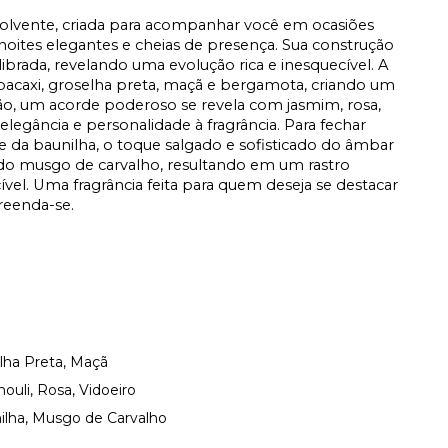
olvente, criada para acompanhar você em ocasiões
noites elegantes e cheias de presença. Sua construção
ibrada, revelando uma evolução rica e inesquecível. A
bacaxi, groselha preta, maçã e bergamota, criando um
ração, um acorde poderoso se revela com jasmim, rosa,
elegância e personalidade à fragrância. Para fechar
 da baunilha, o toque salgado e sofisticado do âmbar
al do musgo de carvalho, resultando em um rastro
vel. Uma fragrância feita para quem deseja se destacar
reenda-se.
lha Preta, Maçã
uli, Rosa, Vidoeiro
ilha, Musgo de Carvalho