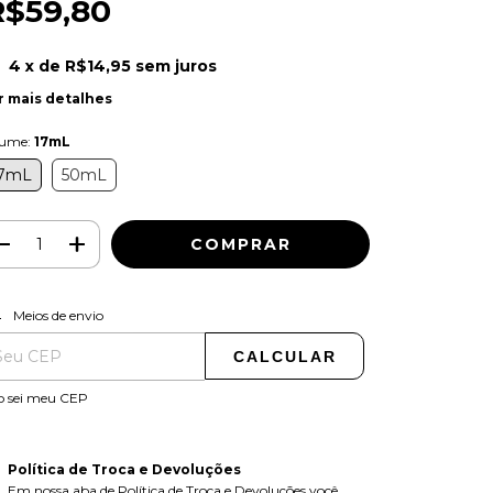
R$59,80
4
x de
R$14,95
sem juros
r mais detalhes
lume:
17mL
7mL
50mL
ALTERAR CEP
regas para o CEP:
Meios de envio
CALCULAR
o sei meu CEP
Política de Troca e Devoluções
Em nossa aba de Política de Troca e Devoluções você