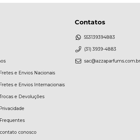
Contatos
553139394883
(31) 3939-4883
os
sac@azzaparfums.com.b
 Fretes e Envios Nacionais
 Fretes e Envios Internacionais
 Trocas e Devoluções
 Privacidade
Frequentes
contato conosco