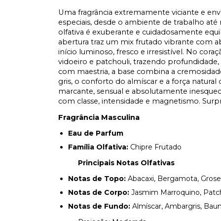
Uma fragrância extremamente viciante e env
especiais, desde o ambiente de trabalho até 
olfativa é exuberante e cuidadosamente equil
abertura traz um mix frutado vibrante com a
início luminoso, fresco e irresistível. No co
vidoeiro e patchouli, trazendo profundidade, 
com maestria, a base combina a cremosidade
gris, o conforto do almíscar e a força natur
marcante, sensual e absolutamente inesquecí
com classe, intensidade e magnetismo. Surp
Fragrância Masculina
Eau de Parfum
Família Olfativa:
Chipre Frutado
Principais Notas Olfativas
Notas de Topo:
Abacaxi, Bergamota, Grose
Notas de Corpo:
Jasmim Marroquino, Patcho
Notas de Fundo:
Almíscar, Ambargris, Baun