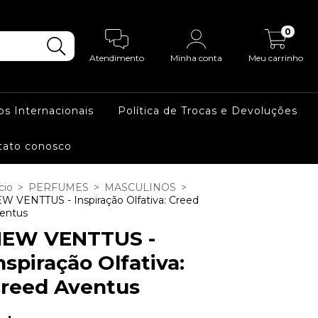
0
Atendimento
Minha conta
Meu carrinho
os Internacionais
Política de Trocas e Devoluções
tato conosco
cio
>
PERFUMES
>
MASCULINOS
>
W VENTTUS - Inspiração Olfativa: Creed
entus
EW VENTTUS -
nspiração Olfativa:
reed Aventus