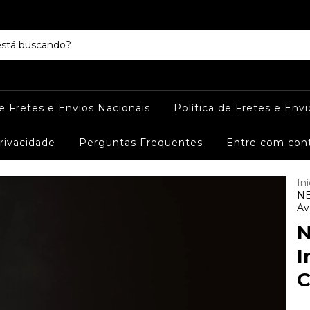
de Fretes e Envios Nacionais
Política de Fretes e Envi
Privacidade
Perguntas Frequentes
Entre com con
Iní
NE
Av
N
I
C