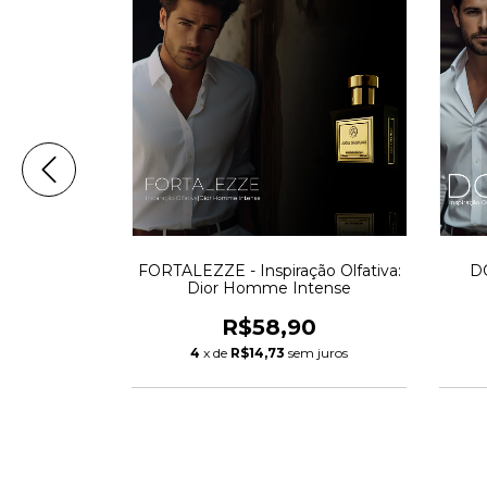
o Olfativa:
FORTALEZZE - Inspiração Olfativa:
DO
rfum
Dior Homme Intense
0
R$58,90
m juros
4
x de
R$14,73
sem juros