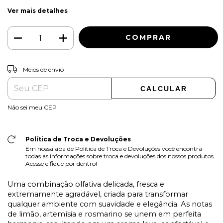
Ver mais detalhes
ALTERAR CEP
Entregas para o CEP:
Meios de envio
CALCULAR
Não sei meu CEP
Política de Troca e Devoluções
Em nossa aba de Política de Troca e Devoluções você encontra
todas as informações sobre troca e devoluções dos nossos produtos.
Acesse e fique por dentro!
Uma combinação olfativa delicada, fresca e
extremamente agradável, criada para transformar
qualquer ambiente com suavidade e elegância. As notas
de limão, artemísia e rosmarino se unem em perfeita