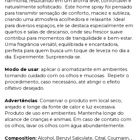
harmonia, resultando em um aroma leve, confortável e
naturalmente sofisticado. Este home spray foi pensado
para transmitir sensação de conforto, maciez e sutileza,
criando uma atmosfera acolhedora e relaxante. Ideal
para diversos espaços, ele se destaca especialmente em
quartos e salas de descanso, onde seu frescor suave
contribui para momentos de tranquilidade e bem-estar.
Uma fragrância versátil, equilibrada e encantadora,
perfeita para quem busca um toque de leveza no dia a
dia. Experimente. Surpreenda-se.
Modo de usar
: aplicar o aromatizante em ambientes
tomando cuidado com os olhos e mucosas. Repetir o
procedimento, caso necessário, até atingir o efeito
olfativo desejado.
Advertências
: Conservar o produto em local seco,
arejado e longe da fonte de calor e luz excessiva.
Produto de uso em ambientes. Mantenha longe do
alcance de crianças e animais. Em caso de contato com
os olhos, lavar os olhos com água abundantemente.
Composition:
Alcohol, Benzyl Salicylate, Citral, Coumarin, ,