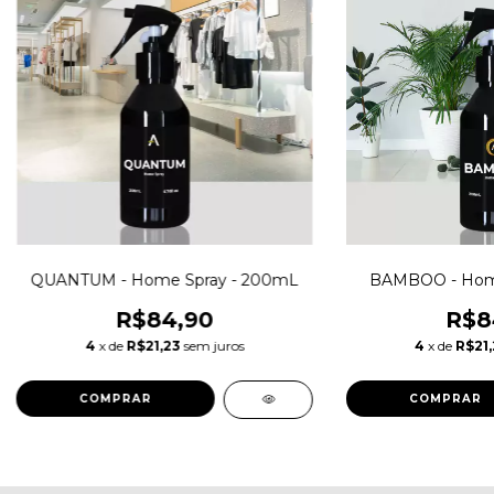
QUANTUM - Home Spray - 200mL
BAMBOO - Hom
R$84,90
R$8
4
x de
R$21,23
sem juros
4
x de
R$21,