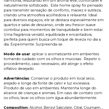
harmonia, resultando em um aroma leve, confortável e
naturalmente sofisticado. Este home spray foi pensado
para transmitir sensação de conforto, maciez e sutileza,
criando uma atmosfera acolhedora e relaxante. Ideal
para diversos espaços, ele se destaca especialmente em
quartos e salas de descanso, onde seu frescor suave
contribui para momentos de tranquilidade e bem-estar.
Uma fragrância versátil, equilibrada e encantadora,
perfeita para quem busca um toque de leveza no dia a
dia. Experimente. Surpreenda-se.
Modo de usar
: aplicar o aromatizante em ambientes
tomando cuidado com os olhos e mucosas. Repetir o
procedimento, caso necessário, até atingir o efeito
olfativo desejado.
Advertências
: Conservar o produto em local seco,
arejado e longe da fonte de calor e luz excessiva.
Produto de uso em ambientes. Mantenha longe do
alcance de crianças e animais. Em caso de contato com
os olhos, lavar os olhos com água abundantemente.
Composition:
Alcohol, Benzyl Salicylate, Citral, Coumarin, ,