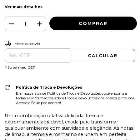
Ver mais detalhes
ALTERAR CEP
Entregas para o CEP:
Meios de envio
CALCULAR
Não sei meu CEP
Política de Troca e Devoluções
Em nossa aba de Política de Troca e Devoluções você encontra
todas as informações sobre troca e devoluções dos nossos produtos.
Acesse e fique por dentro!
Uma combinação olfativa delicada, fresca e
extremamente agradável, criada para transformar
qualquer ambiente com suavidade e elegância. As notas
de limão, artemísia e rosmarino se unem em perfeita