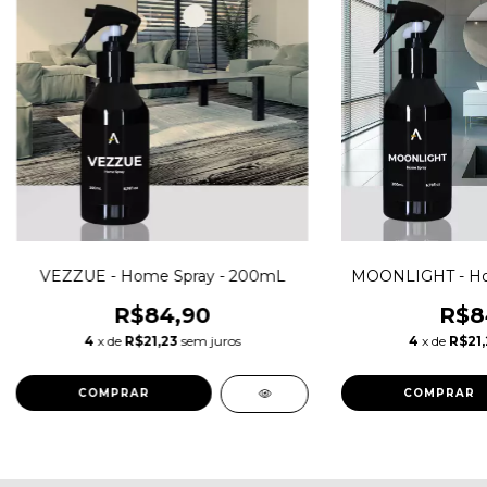
VEZZUE - Home Spray - 200mL
MOONLIGHT - Ho
R$84,90
R$8
4
x de
R$21,23
sem juros
4
x de
R$21,