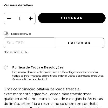
Ver mais detalhes
ALTERAR CEP
Entregas para o CEP:
Meios de envio
CALCULAR
Não sei meu CEP
Política de Troca e Devoluções
Em nossa aba de Política de Troca e Devoluções você encontra
todas as informações sobre troca e devoluções dos nossos produtos.
Acesse e fique por dentro!
Uma combinação olfativa delicada, fresca e
extremamente agradável, criada para transformar
qualquer ambiente com suavidade e elegância. As notas
de limão, artemísia e rosmarino se unem em perfeita