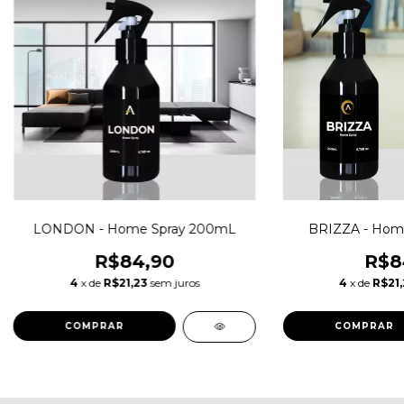
LONDON - Home Spray 200mL
BRIZZA - Hom
R$84,90
R$8
4
x de
R$21,23
sem juros
4
x de
R$21,