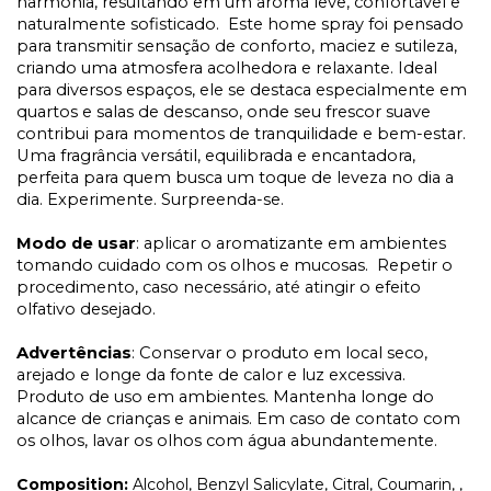
harmonia, resultando em um aroma leve, confortável e
naturalmente sofisticado. Este home spray foi pensado
para transmitir sensação de conforto, maciez e sutileza,
criando uma atmosfera acolhedora e relaxante. Ideal
para diversos espaços, ele se destaca especialmente em
quartos e salas de descanso, onde seu frescor suave
contribui para momentos de tranquilidade e bem-estar.
Uma fragrância versátil, equilibrada e encantadora,
perfeita para quem busca um toque de leveza no dia a
dia. Experimente. Surpreenda-se.
Modo de usar
: aplicar o aromatizante em ambientes
tomando cuidado com os olhos e mucosas. Repetir o
procedimento, caso necessário, até atingir o efeito
olfativo desejado.
Advertências
: Conservar o produto em local seco,
arejado e longe da fonte de calor e luz excessiva.
Produto de uso em ambientes. Mantenha longe do
alcance de crianças e animais. Em caso de contato com
os olhos, lavar os olhos com água abundantemente.
Composition:
Alcohol, Benzyl Salicylate, Citral, Coumarin, ,