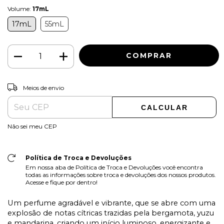
Volume:
17mL
17mL
55mL
ALTERAR CEP
Entregas para o CEP:
Meios de envio
CALCULAR
Não sei meu CEP
Política de Troca e Devoluções
Em nossa aba de Política de Troca e Devoluções você encontra
todas as informações sobre troca e devoluções dos nossos produtos.
Acesse e fique por dentro!
Um perfume agradável e vibrante, que se abre com uma
explosão de notas cítricas trazidas pela bergamota, yuzu
e mandarina, criando um início luminoso, energizante e