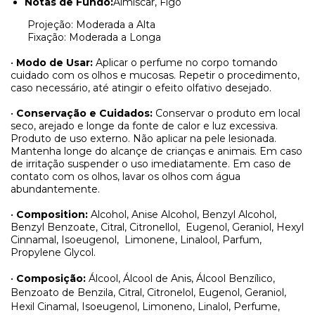
Notas de Fundo:
Almíscar, Figo
Projeção: Moderada a Alta
Fixação: Moderada a Longa
•
Modo de Usar:
Aplicar o perfume no corpo tomando
cuidado com os olhos e mucosas. Repetir o procedimento,
caso necessário, até atingir o efeito olfativo desejado.
•
Conservação e Cuidados:
Conservar o produto em local
seco, arejado e longe da fonte de calor e luz excessiva.
Produto de uso externo. Não aplicar na pele lesionada.
Mantenha longe do alcançe de crianças e animais. Em caso
de irritação suspender o uso imediatamente. Em caso de
contato com os olhos, lavar os olhos com água
abundantemente.
•
Composition:
Alcohol, Anise Alcohol, Benzyl Alcohol,
Benzyl Benzoate, Citral, Citronellol,
Eugenol, Geraniol, Hexyl
Cinnamal, Isoeugenol,
Limonene, Linalool, Parfum,
Propylene Glycol.
•
Composição:
Álcool, Álcool de Anis, Álcool Benzílico,
Benzoato de Benzila, Citral, Citronelol, Eugenol, Geraniol,
Hexil Cinamal, Isoeugenol, Limoneno, Linalol, Perfume,