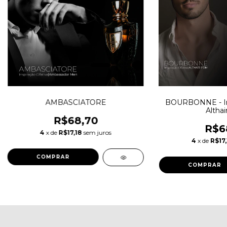
AMBASCIATORE
BOURBONNE - Insp
Altha
R$68,70
R$6
4
x de
R$17,18
sem juros
4
x de
R$17,
COMPRAR
COMPRAR