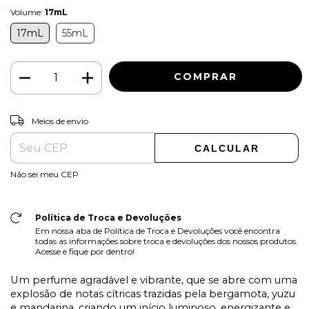
Volume:
17mL
17mL
55mL
ALTERAR CEP
Entregas para o CEP:
Meios de envio
CALCULAR
Não sei meu CEP
Política de Troca e Devoluções
Em nossa aba de Política de Troca e Devoluções você encontra
todas as informações sobre troca e devoluções dos nossos produtos.
Acesse e fique por dentro!
Um perfume agradável e vibrante, que se abre com uma
explosão de notas cítricas trazidas pela bergamota, yuzu
e mandarina, criando um início luminoso, energizante e