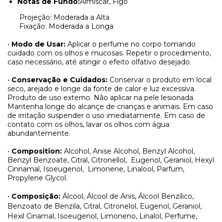
Notas de Fundo:
Almíscar, Figo
Projeção: Moderada a Alta
Fixação: Moderada a Longa
•
Modo de Usar:
Aplicar o perfume no corpo tomando
cuidado com os olhos e mucosas. Repetir o procedimento,
caso necessário, até atingir o efeito olfativo desejado.
•
Conservação e Cuidados:
Conservar o produto em local
seco, arejado e longe da fonte de calor e luz excessiva.
Produto de uso externo. Não aplicar na pele lesionada.
Mantenha longe do alcançe de crianças e animais. Em caso
de irritação suspender o uso imediatamente. Em caso de
contato com os olhos, lavar os olhos com água
abundantemente.
•
Composition:
Alcohol, Anise Alcohol, Benzyl Alcohol,
Benzyl Benzoate, Citral, Citronellol,
Eugenol, Geraniol, Hexyl
Cinnamal, Isoeugenol,
Limonene, Linalool, Parfum,
Propylene Glycol.
•
Composição:
Álcool, Álcool de Anis, Álcool Benzílico,
Benzoato de Benzila, Citral, Citronelol, Eugenol, Geraniol,
Hexil Cinamal, Isoeugenol, Limoneno, Linalol, Perfume,