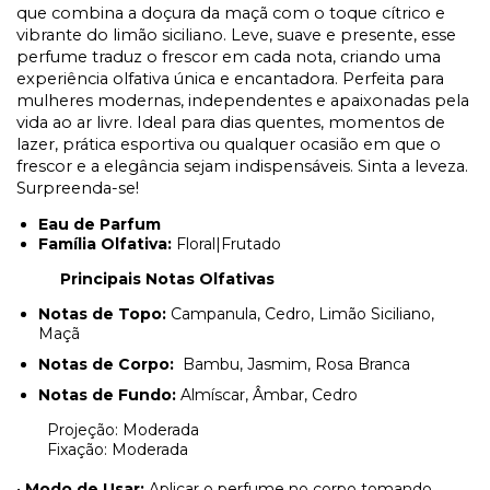
que combina a doçura da maçã com o toque cítrico e
vibrante do limão siciliano. Leve, suave e presente, esse
perfume traduz o frescor em cada nota, criando uma
experiência olfativa única e encantadora. Perfeita para
mulheres modernas, independentes e apaixonadas pela
vida ao ar livre. Ideal para dias quentes, momentos de
lazer, prática esportiva ou qualquer ocasião em que o
frescor e a elegância sejam indispensáveis. Sinta a leveza.
Surpreenda-se!
Eau de Parfum
Família Olfativa:
Floral|Frutado
Principais Notas Olfativas
Notas de Topo:
Campanula, Cedro, Limão Siciliano,
Maçã
Notas de Corpo:
Bambu, Jasmim, Rosa Branca
Notas de Fundo:
Almíscar, Âmbar, Cedro
Projeção: Moderada
Fixação: Moderada
•
Modo de Usar:
Aplicar o perfume no corpo tomando