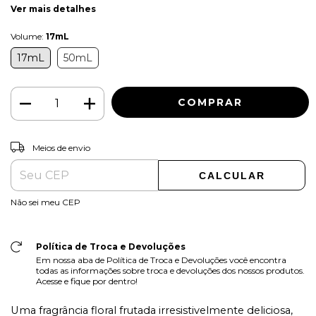
Ver mais detalhes
Volume:
17mL
17mL
50mL
ALTERAR CEP
Entregas para o CEP:
Meios de envio
CALCULAR
Não sei meu CEP
Política de Troca e Devoluções
Em nossa aba de Política de Troca e Devoluções você encontra
todas as informações sobre troca e devoluções dos nossos produtos.
Acesse e fique por dentro!
Uma fragrância floral frutada irresistivelmente deliciosa,