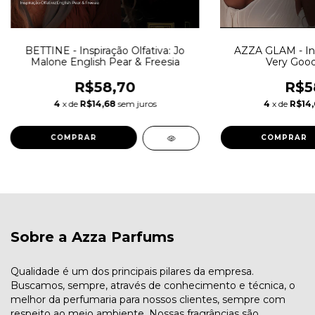
BETTINE - Inspiração Olfativa: Jo
AZZA GLAM - Insp
Malone English Pear & Freesia
Very Good
R$58,70
R$5
4
x de
R$14,68
sem juros
4
x de
R$14
COMPRAR
COMPRAR
Sobre a Azza Parfums
Qualidade é um dos principais pilares da empresa.
Buscamos, sempre, através de conhecimento e técnica, o
melhor da perfumaria para nossos clientes, sempre com
respeito ao meio ambiente. Nossas fragrâncias são