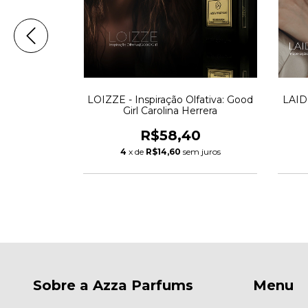
o Olfativa
LOIZZE - Inspiração Olfativa: Good
LAIDE
r
Girl Carolina Herrera
0
R$58,40
m juros
4
x de
R$14,60
sem juros
Sobre a Azza Parfums
Menu