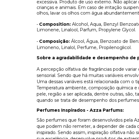
excessiva. Produto de uso externo. Não aplicar
crianças e animais. Em caso de irritação sus
olhos, lavar os olhos com água abundantement
•
Composition:
Alcohol, Aqua, Benzyl Benzoate,
Limonene, Linalool, Parfum, Propylene Glycol.
•
Composição:
Álcool, Água, Benzoato de Benzil
Limoneno, Linalol, Perfume, Propilenoglicol.
Sobre a agradabilidade e desempenho de 
A percepção olfativa de fragrâncias pode varia
sensorial. Sendo que há muitas variáveis envo
Uma dessas variáveis está relacionada com o t
Temperatura ambiente, composição química e n
pele, região a ser aplicada, dentre outras, são
quando se trata de desempenho dos perfumes
Perfumes Inspirados - Azza Parfums:
São perfumes que foram desenvolvidos pela Az
que podem não remeter, a depender de cada olf
inspirado. Sendo assim, inspiração olfativa não
sua excelência, desenvolve produtos de extrem