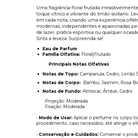
Uma fragrância floral frutada irresistivelme
toque cítrico e vibrante do limão siciliano. L
em cada nota, criando uma experiência olfati
modernas, independentes e apaixonadas pela 
de lazer, prática esportiva ou qualquer ocasi
Sinta a leveza. Surpreenda-se!
Eau de Parfum
Família Olfativa:
Floral|Frutado
Principais Notas Olfativas
Notas de Topo:
Campanula, Cedro, Limão Si
Notas de Corpo:
Bambu, Jasmim, Rosa Br
Notas de Fundo:
Almíscar, Âmbar, Cedro
Projeção: Moderada
Fixação: Moderada
•
Modo de Usar:
Aplicar o perfume no corpo t
procedimento, caso necessário, até atingir o efe
•
Conservação e Cuidados:
Conservar o produ