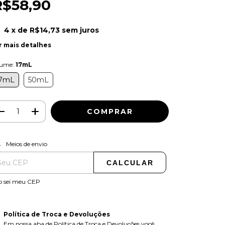
R$58,90
4
x de
R$14,73
sem juros
r mais detalhes
lume:
17mL
7mL
50mL
ALTERAR CEP
regas para o CEP:
Meios de envio
CALCULAR
o sei meu CEP
Política de Troca e Devoluções
Em nossa aba de Política de Troca e Devoluções você