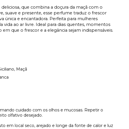
nte deliciosa, que combina a doçura da maçã com o
eve, suave e presente, esse perfume traduz o frescor
va única e encantadora. Perfeita para mulheres
vida ao ar livre. Ideal para dias quentes, momentos
ão em que o frescor e a elegância sejam indispensáveis.
ciliano, Maçã
anca
omando cuidado com os olhos e mucosas. Repetir o
ito olfativo desejado.
to em local seco, arejado e longe da fonte de calor e luz