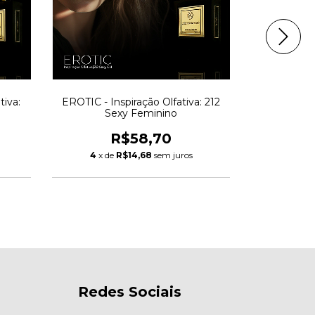
iva:
EROTIC - Inspiração Olfativa: 212
DAZZA - Insp
Sexy Feminino
Par
R$58,70
4
x de
R$14,68
sem juros
4
x de
Redes Sociais