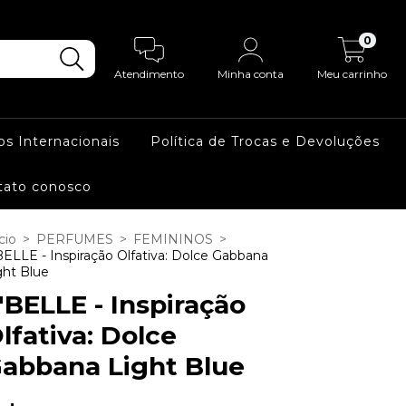
0
Atendimento
Minha conta
Meu carrinho
os Internacionais
Política de Trocas e Devoluções
tato conosco
cio
>
PERFUMES
>
FEMININOS
>
BELLE - Inspiração Olfativa: Dolce Gabbana
ght Blue
'BELLE - Inspiração
lfativa: Dolce
abbana Light Blue