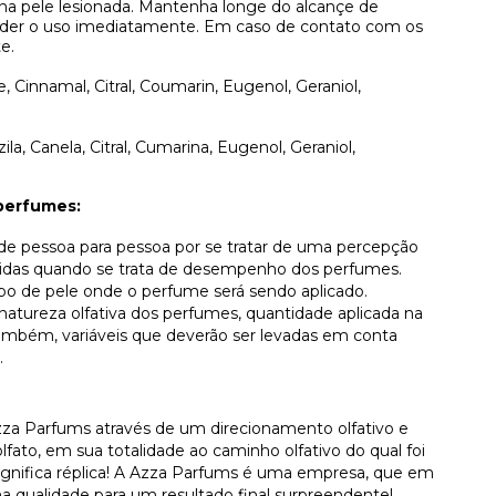
 na pele lesionada. Mantenha longe do alcançe de
pender o uso imediatamente. Em caso de contato com os
e.
 Cinnamal, Citral, Coumarin, Eugenol, Geraniol,
a, Canela, Citral, Cumarina, Eugenol, Geraniol,
perfumes:
r de pessoa para pessoa por se tratar de uma percepção
lvidas quando se trata de desempenho dos perfumes.
ipo de pele onde o perfume será sendo aplicado.
atureza olfativa dos perfumes, quantidade aplicada na
, também, variáveis que deverão ser levadas em conta
.
za Parfums através de um direcionamento olfativo e
ato, em sua totalidade ao caminho olfativo do qual foi
 significa réplica! A Azza Parfums é uma empresa, que em
a qualidade para um resultado final surpreendente!