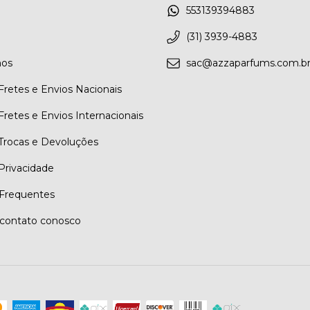
553139394883
(31) 3939-4883
os
sac@azzaparfums.com.b
 Fretes e Envios Nacionais
 Fretes e Envios Internacionais
 Trocas e Devoluções
 Privacidade
Frequentes
contato conosco