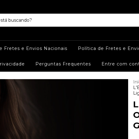
de Fretes e Envios Nacionais
Política de Fretes e Envi
Privacidade
Perguntas Frequentes
Entre com con
Iní
L'
Li
L
O
G