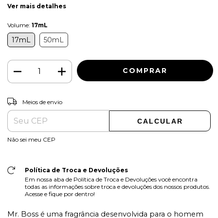
Ver mais detalhes
Volume:
17mL
17mL
50mL
ALTERAR CEP
Entregas para o CEP:
Meios de envio
CALCULAR
Não sei meu CEP
Política de Troca e Devoluções
Em nossa aba de Política de Troca e Devoluções você encontra
todas as informações sobre troca e devoluções dos nossos produtos.
Acesse e fique por dentro!
Mr. Boss é uma fragrância desenvolvida para o homem