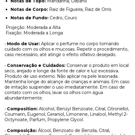
Notas de Topo:
Mandarina, Olíbano
Notas de Corpo:
Raiz de Figueira, Raiz de Orris
Notas de Fundo:
Cedro, Couro
Projeção: Moderada a Alta
Fixação: Moderada a Longa
•
Modo de Usar:
Aplicar o perfume no corpo tomando
cuidado com os olhos e mucosas. Repetir o procedimento,
caso necessário, até atingir o efeito olfativo desejado.
•
Conservação e Cuidados:
Conservar o produto em local
seco, arejado e longe da fonte de calor e luz excessiva.
Produto de uso externo. Não aplicar na pele lesionada.
Mantenha longe do alcançe de crianças e animais. Em caso
de irritação suspender o uso imediatamente. Em caso de
contato com os olhos, lavar os olhos com água
abundantemente.
•
Composition:
Alcohol, Benzyl Benzoate, Citral, Citronellol,
Coumarin, Eugenol, Geraniol, Limonene, Linalool, Methyl 2-
Octynoate, Parfum, Propylene Glycol.
•
Composição:
Álcool, Benzoato de Benzila, Citral,