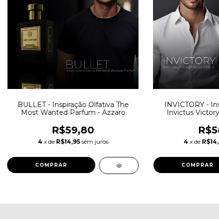
BULLET - Inspiração Olfativa The
INVICTORY - Insp
Most Wanted Parfum - Azzaro
Invictus Victo
R$59,80
R$5
4
x de
R$14,95
sem juros
4
x de
R$14
COMPRAR
COMPRAR