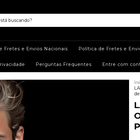
de Fretes e Envios Nacionais
Política de Fretes e Envi
Privacidade
Perguntas Frequentes
Entre com con
Iní
LA
de
L
O
P