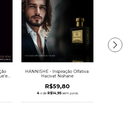
ção
HANNISHE - Inspiração Olfativa:
GOD OF F
ue'e
Hacivat Nishane
Olfat
R$59,80
4
x de
R$14,95
sem juros
4
x d