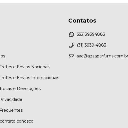
Contatos
553139394883
(31) 3939-4883
os
sac@azzaparfums.com.b
 Fretes e Envios Nacionais
 Fretes e Envios Internacionais
 Trocas e Devoluções
 Privacidade
Frequentes
contato conosco