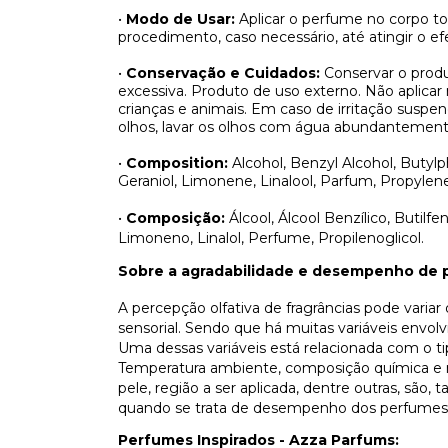
•
Modo de Usar:
Aplicar o perfume no corpo t
procedimento, caso necessário, até atingir o efe
•
Conservação e Cuidados:
Conservar o produ
excessiva. Produto de uso externo. Não aplicar
crianças e animais. Em caso de irritação sus
olhos, lavar os olhos com água abundantement
•
Composition:
Alcohol, Benzyl Alcohol, Butylph
Geraniol, Limonene, Linalool, Parfum, Propylene
•
Composição:
Álcool, Álcool Benzílico, Butilfen
Limoneno, Linalol, Perfume, Propilenoglicol.
Sobre a agradabilidade e desempenho de 
A percepção olfativa de fragrâncias pode varia
sensorial. Sendo que há muitas variáveis envo
Uma dessas variáveis está relacionada com o t
Temperatura ambiente, composição química e n
pele, região a ser aplicada, dentre outras, são
quando se trata de desempenho dos perfumes
Perfumes Inspirados - Azza Parfums: