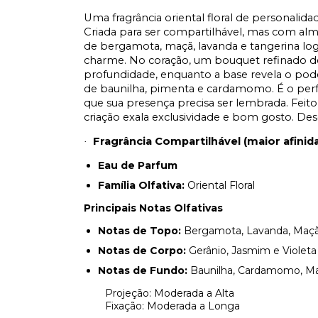
Uma fragrância oriental floral de personalida
Criada para ser compartilhável, mas com alm
de bergamota, maçã, lavanda e tangerina log
charme. No coração, um bouquet refinado de g
profundidade, enquanto a base revela o pod
de baunilha, pimenta e cardamomo. É o per
que sua presença precisa ser lembrada. Feito
criação exala exclusividade e bom gosto. Des
Fragrância Compartilhável (maior afini
·
Eau de Parfum
Família Olfativa:
Oriental Floral
Principais Notas Olfativas
Notas de Topo:
Bergamota, Lavanda, Maçã
Notas de Corpo:
Gerânio, Jasmim e Violeta
Notas de Fundo:
Baunilha, Cardamomo, Mad
Projeção: Moderada a Alta
Fixação: Moderada a Longa