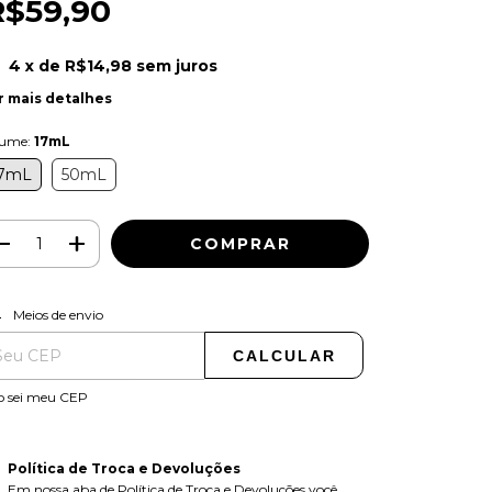
R$59,90
4
x de
R$14,98
sem juros
r mais detalhes
lume:
17mL
7mL
50mL
ALTERAR CEP
regas para o CEP:
Meios de envio
CALCULAR
o sei meu CEP
Política de Troca e Devoluções
Em nossa aba de Política de Troca e Devoluções você