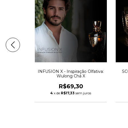
Olfativa:
INFUSION X - Inspiração Olfativa:
SC
Tom Ford
Wulong Chá X
0
R$69,30
m juros
4
x de
R$17,33
sem juros