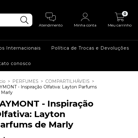
0
Atendimento
Minha conta
Meu carrinho
os Internacionais
Política de Trocas e Devoluções
tato conosco
cio
>
PERFUMES
>
COMPARTILHÁVEIS
>
YMONT - Inspiração Olfativa: Layton Parfums
 Marly
AYMONT - Inspiração
lfativa: Layton
arfums de Marly