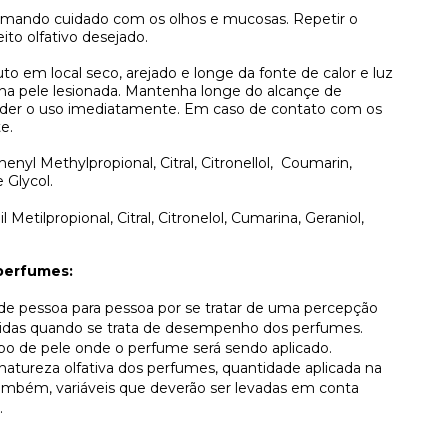
omando cuidado com os olhos e mucosas. Repetir o
ito olfativo desejado.
to em local seco, arejado e longe da fonte de calor e luz
 na pele lesionada. Mantenha longe do alcançe de
pender o uso imediatamente. Em caso de contato com os
e.
enyl Methylpropional, Citral, Citronellol,
Coumarin,
 Glycol.
il Metilpropional, Citral, Citronelol, Cumarina, Geraniol,
perfumes:
r de pessoa para pessoa por se tratar de uma percepção
lvidas quando se trata de desempenho dos perfumes.
ipo de pele onde o perfume será sendo aplicado.
atureza olfativa dos perfumes, quantidade aplicada na
, também, variáveis que deverão ser levadas em conta
.