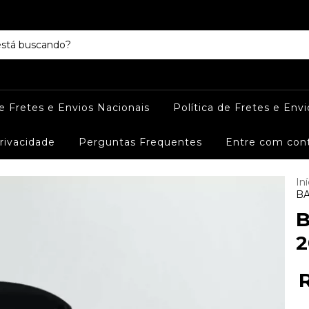
de Fretes e Envios Nacionais
Política de Fretes e Envi
Privacidade
Perguntas Frequentes
Entre com con
Iní
BA
B