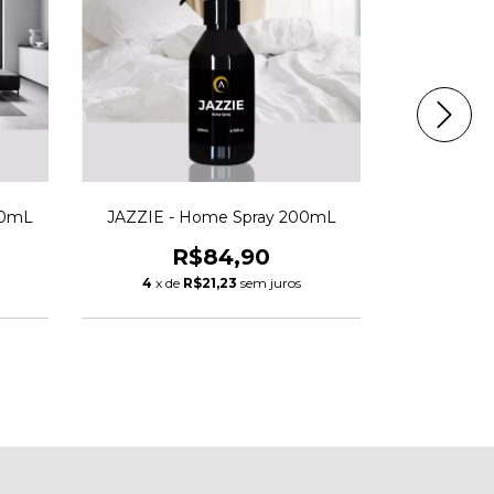
00mL
JAZZIE - Home Spray 200mL
QUANTUM -
R$84,90
4
x de
R$21,23
sem juros
4
x d