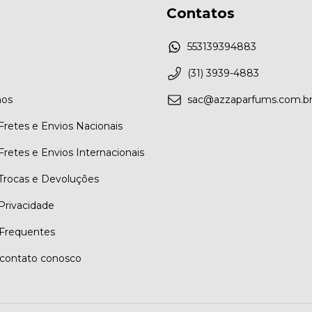
Contatos
553139394883
(31) 3939-4883
os
sac@azzaparfums.com.b
 Fretes e Envios Nacionais
 Fretes e Envios Internacionais
 Trocas e Devoluções
 Privacidade
Frequentes
contato conosco