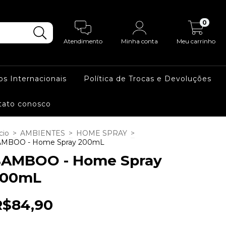
0
Atendimento
Minha conta
Meu carrinho
os Internacionais
Política de Trocas e Devoluções
tato conosco
cio
>
AMBIENTES
>
HOME SPRAY
>
MBOO - Home Spray 200mL
AMBOO - Home Spray
200mL
R$84,90