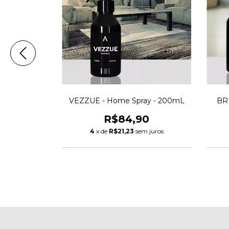
ay 200mL
VEZZUE - Home Spray - 200mL
BR
0
R$84,90
 juros
4
x de
R$21,23
sem juros