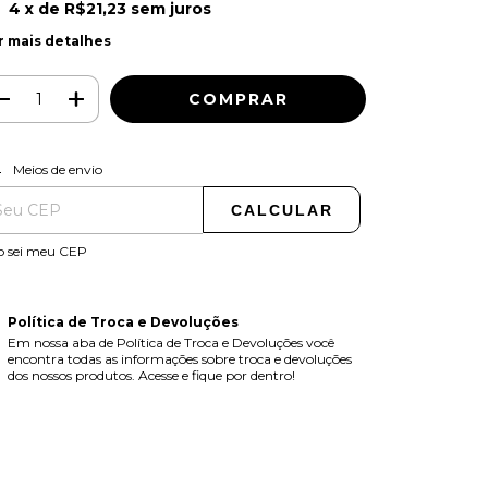
4
x de
R$21,23
sem juros
r mais detalhes
ALTERAR CEP
regas para o CEP:
Meios de envio
CALCULAR
o sei meu CEP
Política de Troca e Devoluções
Em nossa aba de Política de Troca e Devoluções você
encontra todas as informações sobre troca e devoluções
dos nossos produtos. Acesse e fique por dentro!