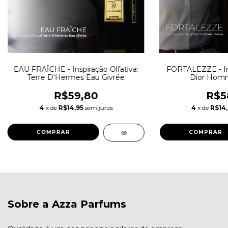
EAU FRAÎCHE - Inspiração Olfativa:
FORTALEZZE - Ins
Terre D'Hermes Eau Givrée
Dior Homm
R$59,80
R$5
4
x de
R$14,95
sem juros
4
x de
R$14
COMPRAR
COMPRAR
Sobre a Azza Parfums