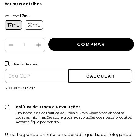
Ver mais detalhes
Volume:
17mL
17mL
50mL
ALTERAR CEP
Entregas para o CEP:
Meios de envio
CALCULAR
Não sei meu CEP
Política de Troca e Devoluções
Em nossa aba de Política de Troca e Devoluções você encontra
todas as informações sobre troca e devoluções dos nossos produtos.
Acesse e fique por dentro!
Uma fragrância oriental amadeirada que traduz elegância