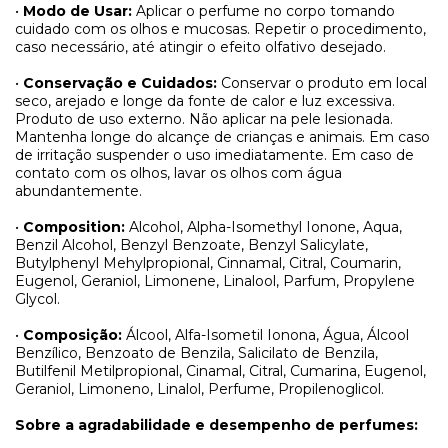
•
Modo de Usar:
Aplicar o perfume no corpo tomando
cuidado com os olhos e mucosas. Repetir o procedimento,
caso necessário, até atingir o efeito olfativo desejado.
•
Conservação e Cuidados:
Conservar o produto em local
seco, arejado e longe da fonte de calor e luz excessiva.
Produto de uso externo. Não aplicar na pele lesionada.
Mantenha longe do alcançe de crianças e animais. Em caso
de irritação suspender o uso imediatamente. Em caso de
contato com os olhos, lavar os olhos com água
abundantemente.
•
Composition:
Alcohol, Alpha-Isomethyl Ionone, Aqua,
Benzil Alcohol, Benzyl Benzoate, Benzyl Salicylate,
Butylphenyl Mehylpropional,
Cinnamal, Citral, Coumarin,
Eugenol, Geraniol, Limonene, Linalool, Parfum, Propylene
Glycol.
•
Composição:
Álcool, Alfa-Isometil Ionona, Água, Álcool
Benzílico, Benzoato de Benzila, Salicilato de Benzila,
Butilfenil Metilpropional, Cinamal, Citral, Cumarina, Eugenol,
Geraniol, Limoneno, Linalol, Perfume, Propilenoglicol.
Sobre a agradabilidade e desempenho de perfumes: