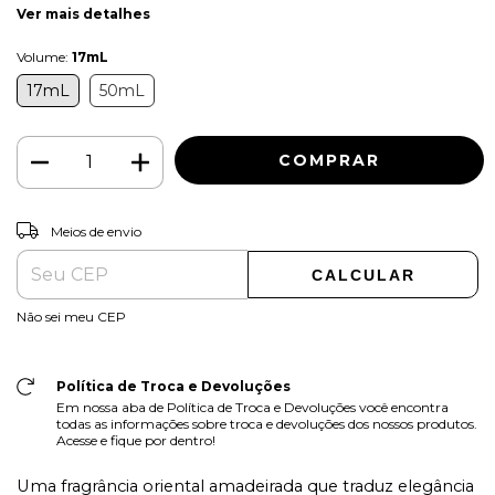
Ver mais detalhes
Volume:
17mL
17mL
50mL
ALTERAR CEP
Entregas para o CEP:
Meios de envio
CALCULAR
Não sei meu CEP
Política de Troca e Devoluções
Em nossa aba de Política de Troca e Devoluções você encontra
todas as informações sobre troca e devoluções dos nossos produtos.
Acesse e fique por dentro!
Uma fragrância oriental amadeirada que traduz elegância