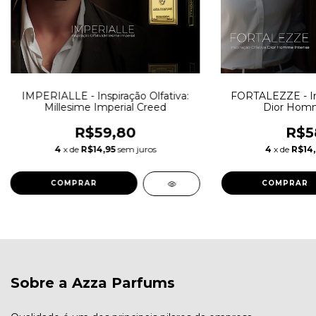
IMPERIALLE - Inspiração Olfativa:
FORTALEZZE - Ins
Millesime Imperial Creed
Dior Homm
R$59,80
R$5
4
x de
R$14,95
sem juros
4
x de
R$14
COMPRAR
COMPRAR
Sobre a Azza Parfums