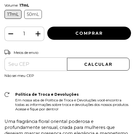
Volume:
17mL
17mL
50mL
ALTERAR CEP
Entregas para o CEP:
Meios de envio
CALCULAR
Não sei meu CEP
Política de Troca e Devoluções
Em nossa aba de Política de Troca e Devoluções você encontra
todas as informações sobre troca e devoluções dos nossos produtos.
Acesse e fique por dentro!
Uma fragrância floral oriental poderosa e
profundamente sensual, criada para mulheres que
desejam marcar presença com elegância e magnetismo.