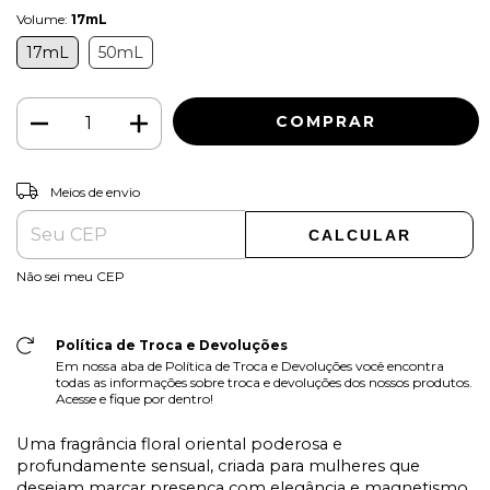
Volume:
17mL
17mL
50mL
ALTERAR CEP
Entregas para o CEP:
Meios de envio
CALCULAR
Não sei meu CEP
Política de Troca e Devoluções
Em nossa aba de Política de Troca e Devoluções você encontra
todas as informações sobre troca e devoluções dos nossos produtos.
Acesse e fique por dentro!
Uma fragrância floral oriental poderosa e
profundamente sensual, criada para mulheres que
desejam marcar presença com elegância e magnetismo.