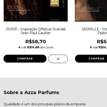
DOOP - Inspiração Olfativa: Scandal
JASMILLE - Insp
Jean Paul Gaultier
J'ador
R$58,70
R$5
4
x de
R$14,68
sem juros
4
x de
R$14
COMPRAR
COMPRAR
Sobre a Azza Parfums
Qualidade é um dos principais pilares da empresa.