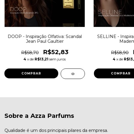
DOOP - Inspiração Olfativa: Scandal
SELLINE - Inspira
Jean Paul Gaultier
Mademo
R$52,83
R$58,70
R$58,90
4
x de
R$13,21
sem juros
4
x de
R$13,
COMPRAR
COMPRAR
Sobre a Azza Parfums
Qualidade é um dos principais pilares da empresa.