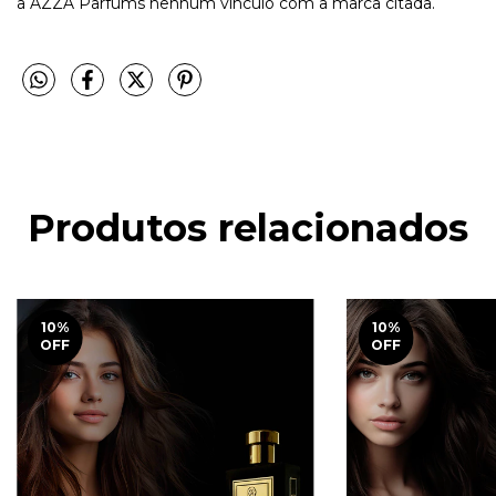
a AZZA Parfums nenhum vínculo com a marca citada.
Produtos relacionados
10
%
10
%
OFF
OFF