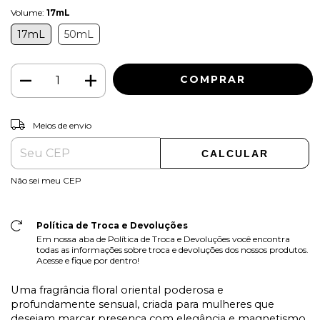
Volume:
17mL
17mL
50mL
ALTERAR CEP
Entregas para o CEP:
Meios de envio
CALCULAR
Não sei meu CEP
Política de Troca e Devoluções
Em nossa aba de Política de Troca e Devoluções você encontra
todas as informações sobre troca e devoluções dos nossos produtos.
Acesse e fique por dentro!
Uma fragrância floral oriental poderosa e
profundamente sensual, criada para mulheres que
desejam marcar presença com elegância e magnetismo.