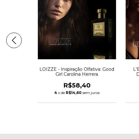
ão Olfativa:
LOIZZE - Inspiração Olfativa: Good
L'
 Glam
Girl Carolina Herrera
D
0
R$58,40
m juros
4
x de
R$14,60
sem juros