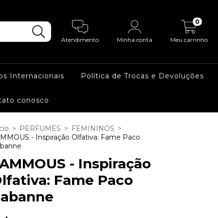
0
Atendimento
Minha conta
Meu carrinho
os Internacionais
Política de Trocas e Devoluções
tato conosco
cio
>
PERFUMES
>
FEMININOS
>
MMOUS - Inspiração Olfativa: Fame Paco
banne
AMMOUS - Inspiração
lfativa: Fame Paco
abanne