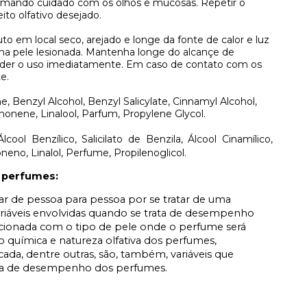
omando cuidado com os olhos e mucosas. Repetir o
ito olfativo desejado.
to em local seco, arejado e longe da fonte de calor e luz
 na pele lesionada. Mantenha longe do alcançe de
pender o uso imediatamente. Em caso de contato com os
e.
, Benzyl Alcohol, Benzyl Salicylate, Cinnamyl Alcohol,
Limonene, Linalool, Parfum, Propylene Glycol.
Álcool Benzílico, Salicilato de Benzila, Álcool Cinamílico,
moneno, Linalol, Perfume, Propilenoglicol.
 perfumes:
iar de pessoa para pessoa por se tratar de uma
ariáveis envolvidas quando se trata de desempenho
acionada com o tipo de pele onde o perfume será
 química e natureza olfativa dos perfumes,
icada, dentre outras, são, também, variáveis que
ata de desempenho dos perfumes.