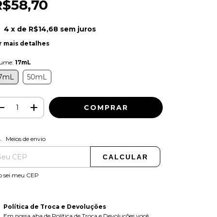
R$58,70
4
x de
R$14,68
sem juros
r mais detalhes
lume:
17mL
7mL
50mL
ALTERAR CEP
regas para o CEP:
Meios de envio
CALCULAR
o sei meu CEP
Política de Troca e Devoluções
Em nossa aba de Política de Troca e Devoluções você