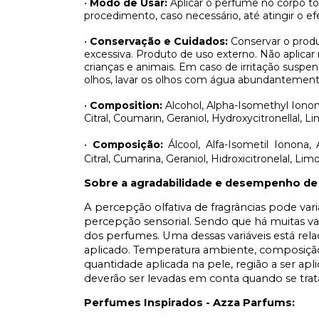
•
Modo de Usar:
Aplicar o perfume no corpo t
procedimento, caso necessário, até atingir o efe
•
Conservação e Cuidados:
Conservar o produ
excessiva. Produto de uso externo. Não aplicar
crianças e animais. Em caso de irritação sus
olhos, lavar os olhos com água abundantement
•
Composition:
Alcohol, Alpha-Isomethyl Ionone
Citral, Coumarin, Geraniol, Hydroxycitronellal, 
•
Composição:
Álcool, Alfa-Isometil Ionona, 
Citral, Cumarina, Geraniol, Hidroxicitronelal, Li
Sobre a agradabilidade e desempenho de
A percepção olfativa de fragrâncias pode var
percepção sensorial. Sendo que há muitas v
dos perfumes. Uma dessas variáveis está rel
aplicado. Temperatura ambiente, composição
quantidade aplicada na pele, região a ser apl
deverão ser levadas em conta quando se tr
Perfumes Inspirados - Azza Parfums: