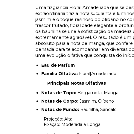
Uma fragrância Floral Amadeirada que se dest
extraordinária traz a nota suculenta e lumi
jasmim e o toque resinoso do olíbano no co
frescor frutado, floralidade elegante e prof
da baunilha se une à sofisticação da madeira
extremamente agradável. O resultado é um 
absoluto para a nota de manga, que confere
pensada para te acompanhar em diversas o
uma evolução olfativa que conquista do iníci
Eau de Parfum
Família Olfativa:
Floral|Amadeirado
Principais Notas Olfativas
Notas de Topo:
Bergamota, Manga
Notas de Corpo:
Jasmim, Olíbano
Notas de Fundo:
Baunilha, Sândalo
Projeção: Alta
Fixação: Moderada a Longa