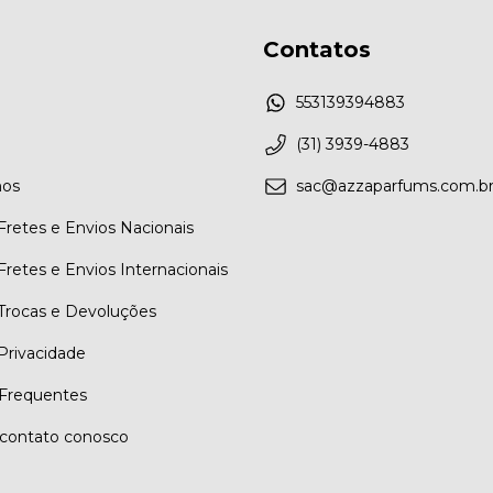
Contatos
553139394883
(31) 3939-4883
os
sac@azzaparfums.com.b
 Fretes e Envios Nacionais
 Fretes e Envios Internacionais
 Trocas e Devoluções
 Privacidade
Frequentes
contato conosco