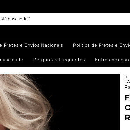
de Fretes e Envios Nacionais
Política de Fretes e Envi
Privacidade
Perguntas Frequentes
Entre com con
Iní
FA
Ra
F
O
R