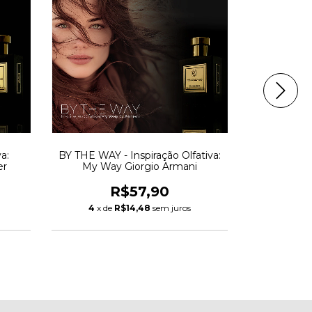
a:
BY THE WAY - Inspiração Olfativa:
BETTINE - I
er
My Way Giorgio Armani
Malone En
R$57,90
4
x de
R$14,48
sem juros
4
x de