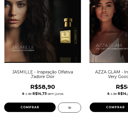
JASMILLE - Inspiração Olfativa
AZZA GLAM - Insp
J'adore Dior
Very Good
R$58,90
R$5
4
x de
R$14,73
sem juros
4
x de
R$14
COMPRAR
COMPRAR