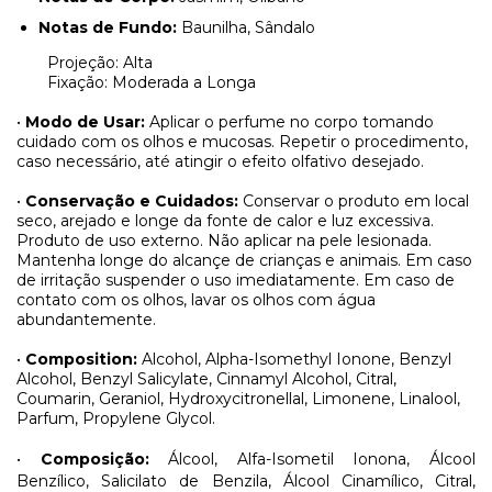
Notas de Fundo:
Baunilha, Sândalo
Projeção: Alta
Fixação: Moderada a Longa
•
Modo de Usar:
Aplicar o perfume no corpo tomando
cuidado com os olhos e mucosas. Repetir o procedimento,
caso necessário, até atingir o efeito olfativo desejado.
•
Conservação e Cuidados:
Conservar o produto em local
seco, arejado e longe da fonte de calor e luz excessiva.
Produto de uso externo. Não aplicar na pele lesionada.
Mantenha longe do alcançe de crianças e animais. Em caso
de irritação suspender o uso imediatamente. Em caso de
contato com os olhos, lavar os olhos com água
abundantemente.
•
Composition:
Alcohol, Alpha-Isomethyl Ionone, Benzyl
Alcohol, Benzyl Salicylate, Cinnamyl Alcohol, Citral,
Coumarin, Geraniol, Hydroxycitronellal, Limonene, Linalool,
Parfum, Propylene Glycol.
•
Composição:
Álcool, Alfa-Isometil Ionona, Álcool
Benzílico, Salicilato de Benzila, Álcool Cinamílico, Citral,