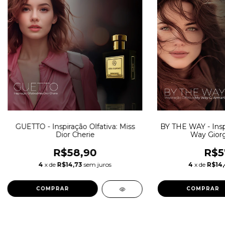
GUETTO - Inspiração Olfativa: Miss
BY THE WAY - Inspi
Dior Cherie
Way Giorg
R$58,90
R$5
4
x de
R$14,73
sem juros
4
x de
R$14
COMPRAR
COMPRAR