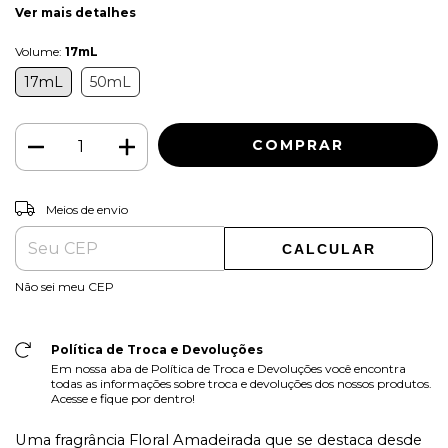
Ver mais detalhes
Volume:
17mL
17mL
50mL
ALTERAR CEP
Entregas para o CEP:
Meios de envio
CALCULAR
Não sei meu CEP
Política de Troca e Devoluções
Em nossa aba de Política de Troca e Devoluções você encontra
todas as informações sobre troca e devoluções dos nossos produtos.
Acesse e fique por dentro!
Uma fragrância Floral Amadeirada que se destaca desde