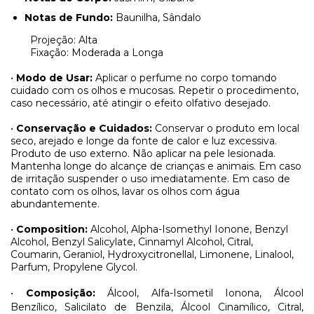
Notas de Fundo:
Baunilha, Sândalo
Projeção: Alta
Fixação: Moderada a Longa
•
Modo de Usar:
Aplicar o perfume no corpo tomando
cuidado com os olhos e mucosas. Repetir o procedimento,
caso necessário, até atingir o efeito olfativo desejado.
•
Conservação e Cuidados:
Conservar o produto em local
seco, arejado e longe da fonte de calor e luz excessiva.
Produto de uso externo. Não aplicar na pele lesionada.
Mantenha longe do alcançe de crianças e animais. Em caso
de irritação suspender o uso imediatamente. Em caso de
contato com os olhos, lavar os olhos com água
abundantemente.
•
Composition:
Alcohol, Alpha-Isomethyl Ionone, Benzyl
Alcohol, Benzyl Salicylate, Cinnamyl Alcohol, Citral,
Coumarin, Geraniol, Hydroxycitronellal, Limonene, Linalool,
Parfum, Propylene Glycol.
•
Composição:
Álcool, Alfa-Isometil Ionona, Álcool
Benzílico, Salicilato de Benzila, Álcool Cinamílico, Citral,