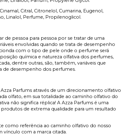
ne, Linalool, Parfum, Propylene Glycol.
Cinamal, Citral, Citronelol, Cumarina, Eugenol,
, Linalol, Perfume, Propilenoglicol.
iar de pessoa para pessoa por se tratar de uma
ariáveis envolvidas quando se trata de desempenho
acionda com o tipo de pele onde o perfume será
osição química e natureza olfativa dos perfumes,
icada, dentre outras, são, também, variáveis que
ata de desempenho dos perfumes.
Azza Parfums através de um direcionamento olfativo
a olfato, em sua totalidade ao caminho olfativo do
fativa não significa réplica! A Azza Parfums é uma
 produtos de extrema qualidade para um resultado
e como referência ao caminho olfativo do nosso
vínculo com a marca citada.