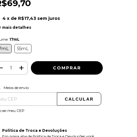
R$69,70
4
x de
R$17,43
sem juros
r mais detalhes
lume:
17mL
7mL
55mL
ALTERAR CEP
regas para o CEP:
Meios de envio
CALCULAR
o sei meu CEP
Política de Troca e Devoluções
Em nossa aba de Política de Troca e Devoluções você