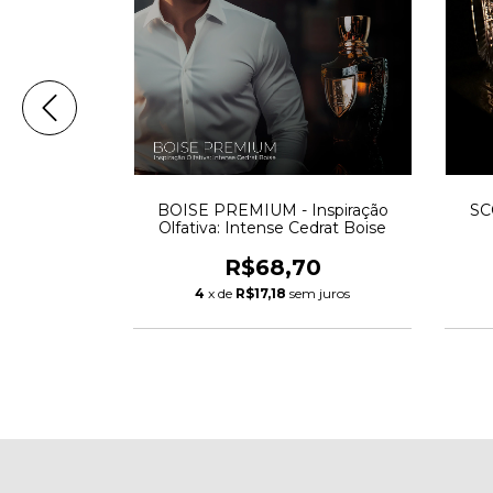
ão Olfativa:
BOISE PREMIUM - Inspiração
SC
 X
Olfativa: Intense Cedrat Boise
0
R$68,70
 juros
4
x de
R$17,18
sem juros