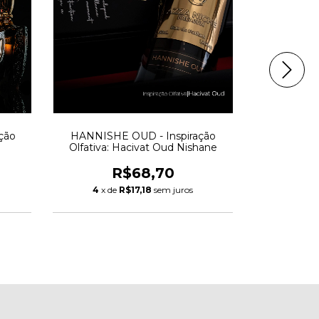
ção
HANNISHE OUD - Inspiração
CALLI
Olfativa: Hacivat Oud Nishane
Inspiraçã
Aphrodis
R$68,70
4
x de
R$17,18
sem juros
4
x d