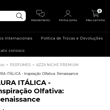
0
Atendimento
Minha conta
Meu carrinho
os Internacionais
Política de Trocas e Devoluções
tato conosco
cio
>
PERFUMES
>
AZZA NICHE PREMIUM
RA ITÁLICA - Inspiração Olfativa: Renaissance
URA ITÁLICA -
nspiração Olfativa:
enaissance