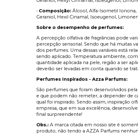
Geraniol, Hexyl Cinnamal, Isoeugenol, Limone
•
Composição:
Álcool, Alfa-Isometil Ionona, 
Geraniol, Hexil Cinamal, Isoeugenol, Limoneno
Sobre o desempenho de perfumes:
A percepção olfativa de fragrâncias pode var
percepção sensorial. Sendo que há muitas v
dos perfumes. Uma dessas variáveis está rel
sendo aplicado. Temperatura ambiente, comp
quantidade aplicada na pele, região a ser apl
deverão ser levadas em conta quando se tr
Perfumes Inspirados - Azza Parfums:
São perfumes que foram desenvolvidos pela 
e que podem não remeter, a depender de cad
qual foi inspirado. Sendo assim, inspiração ol
empresa, que em sua excelência, desenvolve
final surpreendente!
Obs.:
A marca citada em nosso site é soment
produto, não tendo a AZZA Parfums nenhum 