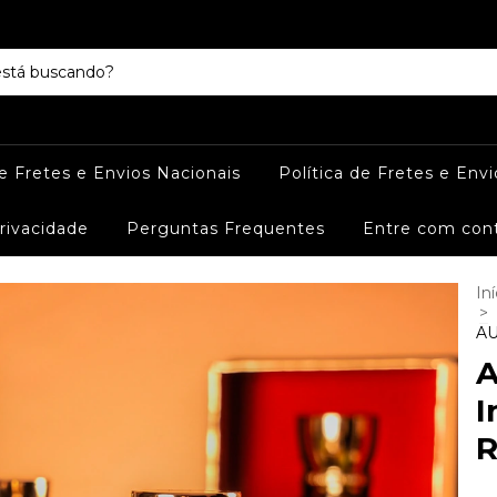
de Fretes e Envios Nacionais
Política de Fretes e Envi
Privacidade
Perguntas Frequentes
Entre com con
Iní
>
AU
A
I
R