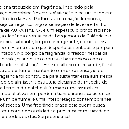
aliana traduzida em fragrância. Inspirado pela
, ele combina frescor, sofisticação e naturalidade em
 refinado da Azza Parfums. Uma criação luminosa,
seja carregar consigo a sensação de leveza e brilho
tura de AURA ITÁLICA é um espetáculo cítrico radiante.
, a elegância aromática da bergamota da Calábria e o
nicial vibrante, limpo e energizante, como a brisa
hecer. É uma saída que desperta os sentidos e prepara
ador. No corpo da fragrância, o frescor herbal da
io-do-vale, criando um contraste harmonioso com a
dade e sofisticação. Esse equilíbrio entre verde, floral
ncia ao perfume, mantendo sempre a sensação de
agrância foi construída para sustentar essa aura fresca
o do almíscar, a estrutura elegante da madeira de
ue terroso do patchouli formam uma assinatura
ia olfativa sem perder a transparência característica
e um perfume: é uma interpretação contemporânea
e sofisticada. Uma fragrância criada para quem busca
rescor com personalidade e presença com suavidade.
neo todos os dias. Surpreenda-se!