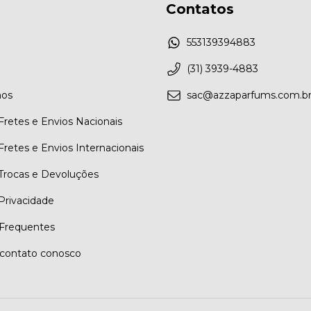
Contatos
553139394883
(31) 3939-4883
os
sac@azzaparfums.com.b
 Fretes e Envios Nacionais
 Fretes e Envios Internacionais
 Trocas e Devoluções
 Privacidade
Frequentes
contato conosco