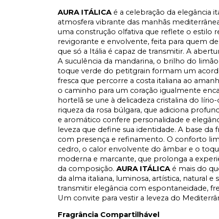
AURA ITÁLICA
é a celebração da elegância it
atmosfera vibrante das manhãs mediterrâneas
uma construção olfativa que reflete o estilo
revigorante e envolvente, feita para quem de
que só a Itália é capaz de transmitir. A aber
A suculência da mandarina, o brilho do limão
toque verde do petitgrain formam um acorde i
fresca que percorre a costa italiana ao aman
o caminho para um coração igualmente encant
hortelã se une à delicadeza cristalina do lír
riqueza da rosa búlgara, que adiciona profundi
e aromático confere personalidade e elegâ
leveza que define sua identidade. A base da fr
com presença e refinamento. O conforto limp
cedro, o calor envolvente do âmbar e o toq
moderna e marcante, que prolonga a experiênc
da composição.
AURA ITÁLICA
é mais do qu
da alma italiana, luminosa, artística, natural 
transmitir elegância com espontaneidade, f
Um convite para vestir a leveza do Mediterrâ
Fragrância Compartilhável