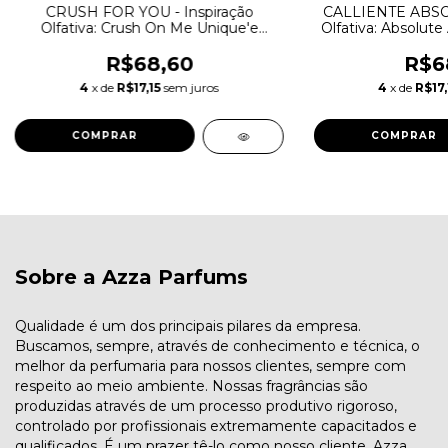
CRUSH FOR YOU - Inspiração
CALLIENTE ABSOL
Olfativa: Crush On Me Unique'e
Olfativa: Absolute 
Luxury
Par
R$68,60
R$6
4
x de
R$17,15
sem juros
4
x de
R$17,
COMPRAR
COMPRAR
Sobre a Azza Parfums
Qualidade é um dos principais pilares da empresa.
Buscamos, sempre, através de conhecimento e técnica, o
melhor da perfumaria para nossos clientes, sempre com
respeito ao meio ambiente. Nossas fragrâncias são
produzidas através de um processo produtivo rigoroso,
controlado por profissionais extremamente capacitados e
qualificados. É um prazer tê-lo como nosso cliente. Azza