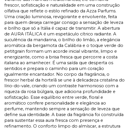
frescor, sofisticação e naturalidade em uma construção
olfativa que reflete o estilo refinado da Azza Parfums.
Uma criação luminosa, revigorante e envolvente, feita
para quem deseja carregar consigo a sensação de leveza
e brilho que só a Itália é capaz de transmitir. A abertura
de AURA ITÁLICA é um espetáculo cítrico radiante. A
suculência da mandarina, o brilho do limão, a elegância
aromática da bergamota da Calábria e o toque verde do
petitgrain formam um acorde inicial vibrante, limpo e
energizante, como a brisa fresca que percorre a costa
italiana ao amanhecer. É uma saída que desperta os
sentidos e prepara o caminho para um coração
igualmente encantador. No corpo da fragrância, o
frescor herbal da hortelã se une à delicadeza cristalina do
lírio-do-vale, criando um contraste harmonioso com a
riqueza da rosa búlgara, que adiciona profundidade e
sofisticação. Esse equilíbrio entre verde, floral e
aromático confere personalidade e elegância ao
perfume, mantendo sempre a sensação de leveza que
define sua identidade. A base da fragrância foi construída
para sustentar essa aura fresca com presença e
refinamento. O conforto limpo do almíscar, a estrutura