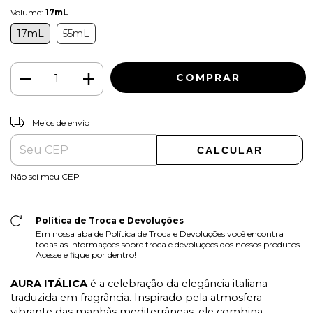
Volume:
17mL
17mL
55mL
ALTERAR CEP
Entregas para o CEP:
Meios de envio
CALCULAR
Não sei meu CEP
Política de Troca e Devoluções
Em nossa aba de Política de Troca e Devoluções você encontra
todas as informações sobre troca e devoluções dos nossos produtos.
Acesse e fique por dentro!
AURA ITÁLICA
é a celebração da elegância italiana
traduzida em fragrância. Inspirado pela atmosfera
vibrante das manhãs mediterrâneas, ele combina