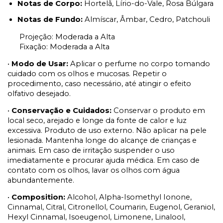
Notas de Corpo:
Hortelã, Lírio-do-Vale, Rosa Búlgara
Notas de Fundo:
Almíscar, Âmbar, Cedro, Patchouli
Projeção: Moderada a Alta
Fixação: Moderada a Alta
•
Modo de Usar:
Aplicar o perfume no corpo tomando
cuidado com os olhos e mucosas. Repetir o
procedimento, caso necessário, até atingir o efeito
olfativo desejado.
•
Conservação e Cuidados:
Conservar o produto em
local seco, arejado e longe da fonte de calor e luz
excessiva. Produto de uso externo. Não aplicar na pele
lesionada. Mantenha longe do alcançe de crianças e
animais. Em caso de irritação suspender o uso
imediatamente e procurar ajuda médica. Em caso de
contato com os olhos, lavar os olhos com água
abundantemente.
•
Composition:
Alcohol, Alpha-Isomethyl Ionone,
Cinnamal, Citral, Citronellol, Coumarin, Eugenol, Geraniol,
Hexyl Cinnamal, Isoeugenol, Limonene, Linalool,