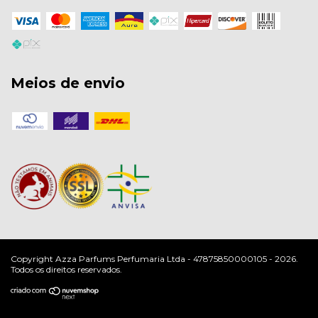
Meios de envio
Copyright Azza Parfums Perfumaria Ltda - 47875850000105 - 2026.
Todos os direitos reservados.