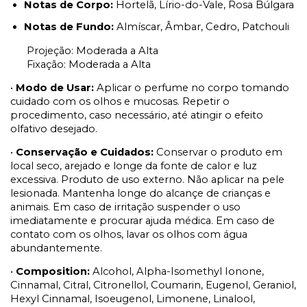
Notas de Corpo:
Hortelã, Lírio-do-Vale, Rosa Búlgara
Notas de Fundo:
Almíscar, Âmbar, Cedro, Patchouli
Projeção: Moderada a Alta
Fixação: Moderada a Alta
•
Modo de Usar:
Aplicar o perfume no corpo tomando
cuidado com os olhos e mucosas. Repetir o
procedimento, caso necessário, até atingir o efeito
olfativo desejado.
•
Conservação e Cuidados:
Conservar o produto em
local seco, arejado e longe da fonte de calor e luz
excessiva. Produto de uso externo. Não aplicar na pele
lesionada. Mantenha longe do alcançe de crianças e
animais. Em caso de irritação suspender o uso
imediatamente e procurar ajuda médica. Em caso de
contato com os olhos, lavar os olhos com água
abundantemente.
•
Composition:
Alcohol, Alpha-Isomethyl Ionone,
Cinnamal, Citral, Citronellol, Coumarin, Eugenol, Geraniol,
Hexyl Cinnamal, Isoeugenol, Limonene, Linalool,