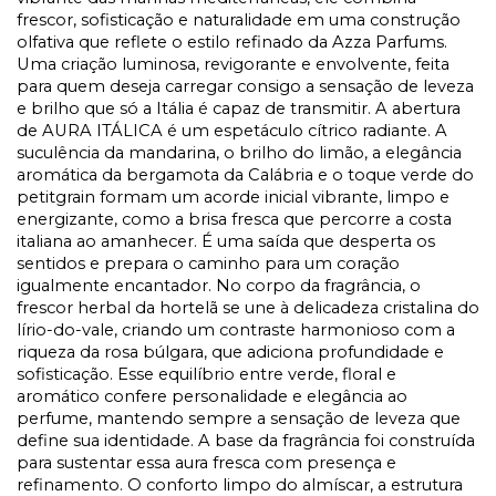
frescor, sofisticação e naturalidade em uma construção
olfativa que reflete o estilo refinado da Azza Parfums.
Uma criação luminosa, revigorante e envolvente, feita
para quem deseja carregar consigo a sensação de leveza
e brilho que só a Itália é capaz de transmitir. A abertura
de AURA ITÁLICA é um espetáculo cítrico radiante. A
suculência da mandarina, o brilho do limão, a elegância
aromática da bergamota da Calábria e o toque verde do
petitgrain formam um acorde inicial vibrante, limpo e
energizante, como a brisa fresca que percorre a costa
italiana ao amanhecer. É uma saída que desperta os
sentidos e prepara o caminho para um coração
igualmente encantador. No corpo da fragrância, o
frescor herbal da hortelã se une à delicadeza cristalina do
lírio-do-vale, criando um contraste harmonioso com a
riqueza da rosa búlgara, que adiciona profundidade e
sofisticação. Esse equilíbrio entre verde, floral e
aromático confere personalidade e elegância ao
perfume, mantendo sempre a sensação de leveza que
define sua identidade. A base da fragrância foi construída
para sustentar essa aura fresca com presença e
refinamento. O conforto limpo do almíscar, a estrutura