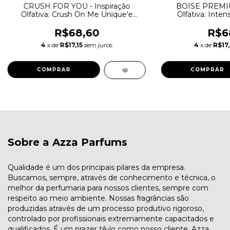
CRUSH FOR YOU - Inspiração
BOISE PREMIUM
Olfativa: Crush On Me Unique'e
Olfativa: Inten
Luxury
R$68,60
R$6
4
x de
R$17,15
sem juros
4
x de
R$17,
COMPRAR
COMPRAR
Sobre a Azza Parfums
Qualidade é um dos principais pilares da empresa.
Buscamos, sempre, através de conhecimento e técnica, o
melhor da perfumaria para nossos clientes, sempre com
respeito ao meio ambiente. Nossas fragrâncias são
produzidas através de um processo produtivo rigoroso,
controlado por profissionais extremamente capacitados e
qualificados. É um prazer tê-lo como nosso cliente. Azza