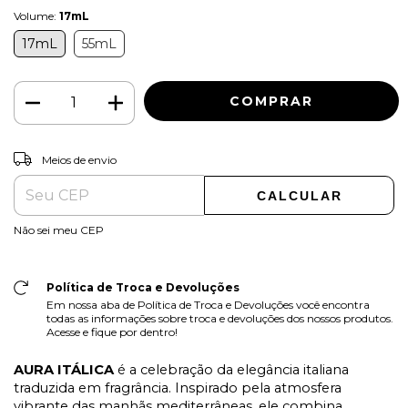
Volume:
17mL
17mL
55mL
ALTERAR CEP
Entregas para o CEP:
Meios de envio
CALCULAR
Não sei meu CEP
Política de Troca e Devoluções
Em nossa aba de Política de Troca e Devoluções você encontra
todas as informações sobre troca e devoluções dos nossos produtos.
Acesse e fique por dentro!
AURA ITÁLICA
é a celebração da elegância italiana
traduzida em fragrância. Inspirado pela atmosfera
vibrante das manhãs mediterrâneas, ele combina