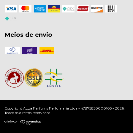
Meios de envio
Copyright Azza Parfums Perfumaria Ltda - 47875850000105 - 2026.
Todos os direitos reservados.