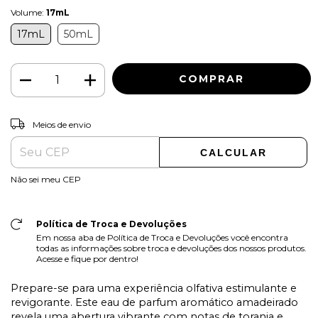
Volume:
17mL
17mL
50mL
ALTERAR CEP
Entregas para o CEP:
Meios de envio
CALCULAR
Não sei meu CEP
Política de Troca e Devoluções
Em nossa aba de Política de Troca e Devoluções você encontra
todas as informações sobre troca e devoluções dos nossos produtos.
Acesse e fique por dentro!
Prepare-se para uma experiência olfativa estimulante e
revigorante. Este eau de parfum aromático amadeirado
revela uma abertura vibrante com notas de toranja e