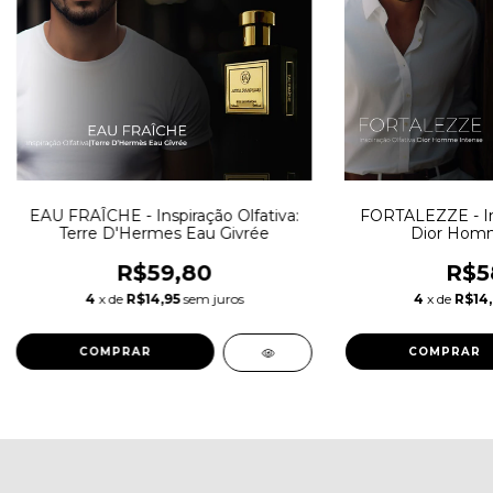
EAU FRAÎCHE - Inspiração Olfativa:
FORTALEZZE - Ins
Terre D'Hermes Eau Givrée
Dior Homm
R$59,80
R$5
4
x de
R$14,95
sem juros
4
x de
R$14
COMPRAR
COMPRAR