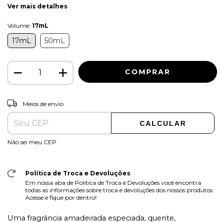
Ver mais detalhes
Volume:
17mL
17mL
50mL
ALTERAR CEP
Entregas para o CEP:
Meios de envio
CALCULAR
Não sei meu CEP
Política de Troca e Devoluções
Em nossa aba de Política de Troca e Devoluções você encontra
todas as informações sobre troca e devoluções dos nossos produtos.
Acesse e fique por dentro!
Uma fragrância amadeirada especiada, quente,