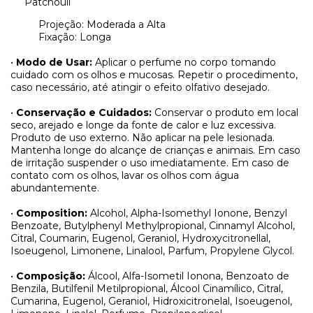
Patchouli
Projeção: Moderada a Alta
Fixação: Longa
•
Modo de Usar:
Aplicar o perfume no corpo tomando
cuidado com os olhos e mucosas. Repetir o procedimento,
caso necessário, até atingir o efeito olfativo desejado.
•
Conservação e Cuidados:
Conservar o produto em local
seco, arejado e longe da fonte de calor e luz excessiva.
Produto de uso externo. Não aplicar na pele lesionada.
Mantenha longe do alcançe de crianças e animais. Em caso
de irritação suspender o uso imediatamente. Em caso de
contato com os olhos, lavar os olhos com água
abundantemente.
•
Composition:
Alcohol, Alpha-Isomethyl Ionone, Benzyl
Benzoate, Butylphenyl Methylpropional, Cinnamyl Alcohol,
Citral, Coumarin, Eugenol, Geraniol, Hydroxycitronellal,
Isoeugenol, Limonene, Linalool, Parfum, Propylene Glycol.
•
Composição:
Álcool, Alfa-Isometil Ionona, Benzoato de
Benzila, Butilfenil Metilpropional, Álcool Cinamílico, Citral,
Cumarina, Eugenol, Geraniol, Hidroxicitronelal, Isoeugenol,