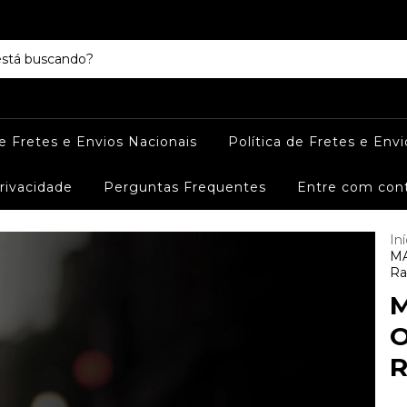
de Fretes e Envios Nacionais
Política de Fretes e Envi
Privacidade
Perguntas Frequentes
Entre com con
Iní
MA
Ra
M
O
R