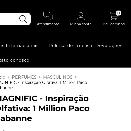
0
Atendimento
Minha conta
Meu carrinho
os Internacionais
Política de Trocas e Devoluções
tato conosco
cio
>
PERFUMES
>
MASCULINOS
>
GNIFIC - Inspiração Olfativa: 1 Million Paco
banne
AGNIFIC - Inspiração
lfativa: 1 Million Paco
abanne