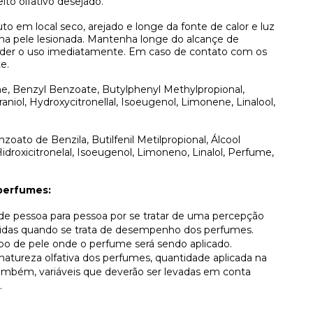
ito olfativo desejado.
to em local seco, arejado e longe da fonte de calor e luz
 na pele lesionada. Mantenha longe do alcançe de
pender o uso imediatamente. Em caso de contato com os
e.
ne, Benzyl Benzoate, Butylphenyl Methylpropional,
aniol, Hydroxycitronellal, Isoeugenol, Limonene, Linalool,
nzoato de Benzila, Butilfenil Metilpropional, Álcool
 Hidroxicitronelal, Isoeugenol, Limoneno, Linalol, Perfume,
perfumes:
r de pessoa para pessoa por se tratar de uma percepção
lvidas quando se trata de desempenho dos perfumes.
ipo de pele onde o perfume será sendo aplicado.
atureza olfativa dos perfumes, quantidade aplicada na
, também, variáveis que deverão ser levadas em conta
.