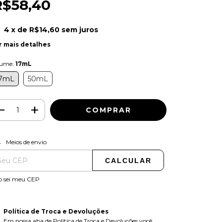
R$58,40
4
x de
R$14,60
sem juros
r mais detalhes
lume:
17mL
7mL
50mL
ALTERAR CEP
regas para o CEP:
Meios de envio
CALCULAR
o sei meu CEP
Política de Troca e Devoluções
Em nossa aba de Política de Troca e Devoluções você