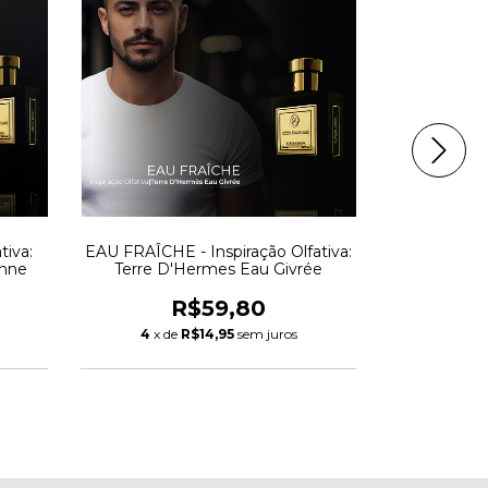
tiva:
EAU FRAÎCHE - Inspiração Olfativa:
DOLLO - 
anne
Terre D'Hermes Eau Givrée
Bvlg
R$59,80
4
x de
R$14,95
sem juros
4
x de