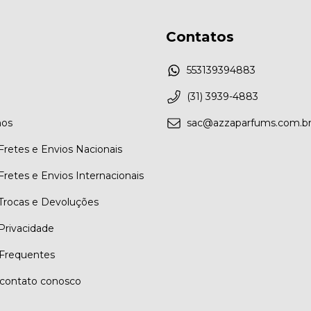
Contatos
553139394883
(31) 3939-4883
os
sac@azzaparfums.com.b
 Fretes e Envios Nacionais
 Fretes e Envios Internacionais
 Trocas e Devoluções
 Privacidade
Frequentes
contato conosco