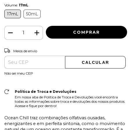
Volume:
17mL
17mL
50mL
ALTERAR CEP
Entregas para o CEP:
Meios de envio
CALCULAR
Não sei meu CEP
Política de Troca e Devoluções
Em nossa aba de Política de Troca e Devoluções você encontra
todas as informações sobre troca e devoluções dos nossos produtos.
Acesse e fique por dentro!
Ocean Chill traz combinações olfativas ousadas,
energizantes e em perfeita sintonia, como o movimento
natural de um oceano em constante transformação. É a