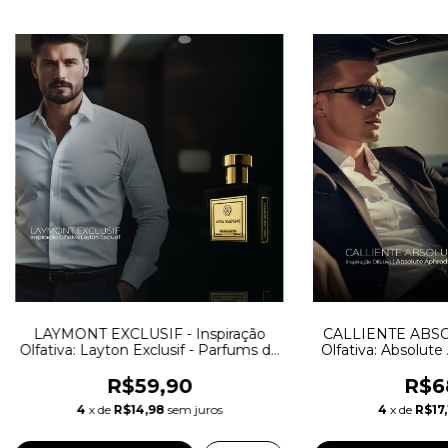
LAYMONT EXCLUSIF - Inspiração
CALLIENTE ABSOL
Olfativa: Layton Exclusif - Parfums de
Olfativa: Absolute 
Marly
Par
R$59,90
R$6
4
x de
R$14,98
sem juros
4
x de
R$17,