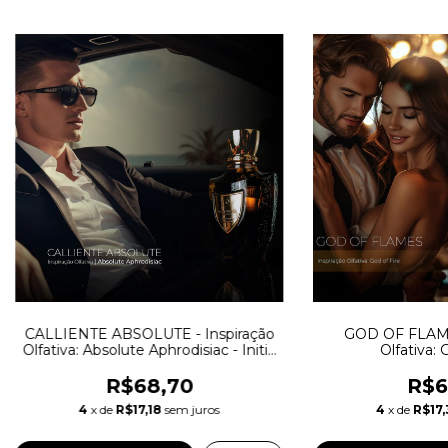
CALLIENTE ABSOLUTE - Inspiração
GOD OF FLAMES
Olfativa: Absolute Aphrodisiac - Initio
Olfativa: 
Parfums
R$68,70
R$6
4
x de
R$17,18
sem juros
4
x de
R$17,