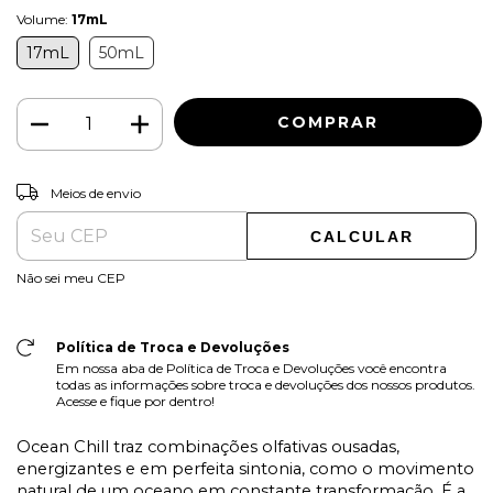
Volume:
17mL
17mL
50mL
ALTERAR CEP
Entregas para o CEP:
Meios de envio
CALCULAR
Não sei meu CEP
Política de Troca e Devoluções
Em nossa aba de Política de Troca e Devoluções você encontra
todas as informações sobre troca e devoluções dos nossos produtos.
Acesse e fique por dentro!
Ocean Chill traz combinações olfativas ousadas,
energizantes e em perfeita sintonia, como o movimento
natural de um oceano em constante transformação. É a