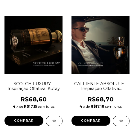
SCOTCH LUXURY -
CALLIENTE ABSOLUTE -
Inspiração Olfativa: Kutay
Inspiração Olfativa:
Absolute Aphrodisiac -
Initio Parfums
R$68,60
R$68,70
4
x de
R$17,15
sem juros
4
x de
R$17,18
sem juros
COMPRAR
COMPRAR