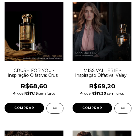
CRUSH FOR YOU -
MISS VALLERIE -
Inspiração Olfativa: Crush
Inspiração Olfativa: Valaya
On Me Unique'e Luxury
Parfums de Marly
R$68,60
R$69,20
4
x de
R$17,15
sem juros
4
x de
R$17,30
sem juros
COMPRAR
COMPRAR