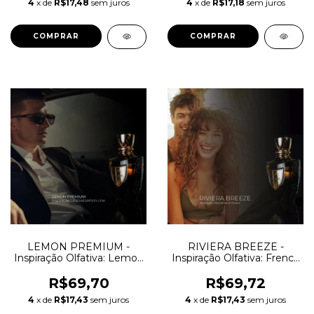
4
x de
R$17,48
sem juros
4
x de
R$17,18
sem juros
COMPRAR
COMPRAR
LEMON PREMIUM -
RIVIERA BREEZE -
Inspiração Olfativa: Lemon
Inspiração Olfativa: French
Line Mancera
Riviera Mancera
R$69,70
R$69,72
4
x de
R$17,43
sem juros
4
x de
R$17,43
sem juros