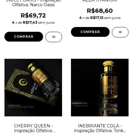
SWEET OASIS - Inspiração
AZZA TITANIUM
Olfativa: Narco Oasis
R$68,60
R$69,72
4
x de
R$17,15
sem juros
4
x de
R$17,43
sem juros
COMPRAR
COMPRAR
CHERRY QUEEN -
INEBRIANTE COLA -
Inspiração Olfativa:
Inspiração Olfativa: Tonka