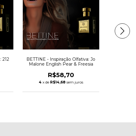
: 212
BETTINE - Inspiração Olfativa: Jo
BY THE WAY 
Malone English Pear & Freesia
My Wa
R$58,70
4
x de
R$14,68
sem juros
4
x de