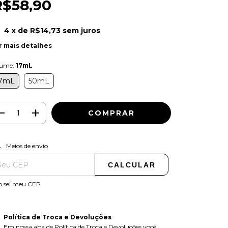
R$58,90
4
x de
R$14,73
sem juros
r mais detalhes
lume:
17mL
7mL
50mL
ALTERAR CEP
regas para o CEP:
Meios de envio
CALCULAR
o sei meu CEP
Política de Troca e Devoluções
Em nossa aba de Política de Troca e Devoluções você