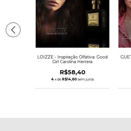
ão Olfativa:
LOIZZE - Inspiração Olfativa: Good
GUETT
 Glam
Girl Carolina Herrera
0
R$58,40
m juros
4
x de
R$14,60
sem juros