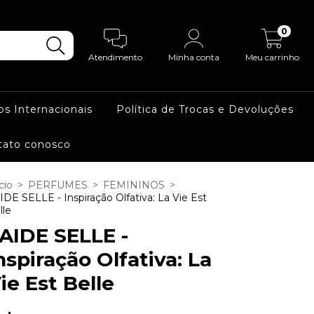
0
Atendimento
Minha conta
Meu carrinho
os Internacionais
Política de Trocas e Devoluções
tato conosco
cio
>
PERFUMES
>
FEMININOS
>
IDE SELLE - Inspiração Olfativa: La Vie Est
lle
AIDE SELLE -
nspiração Olfativa: La
ie Est Belle