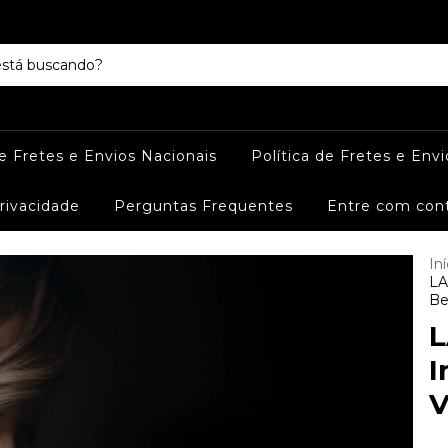
de Fretes e Envios Nacionais
Política de Fretes e Envi
Privacidade
Perguntas Frequentes
Entre com con
Iní
LA
Be
L
I
V