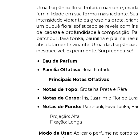
Uma fragrância floral frutada marcante, cria
feminilidade em sua forma mais radiante. Su
intensidade vibrante da groselha preta, criand
um buquê floral sofisticado se revela com íris,
delicadeza e profundidade à composição. Pa
patchouli, fava tonka, baunilha e praliné, r
absolutamente viciante. Uma das fragrâncias 
inesquecível. Experimente. Surpreenda-se!
Eau de Parfum
Família Olfativa:
Floral Frutado
Principais Notas Olfativas
Notas de Topo:
Groselha Preta e Pêra
Notas de Corpo:
Íris, Jasmim e Flor de Lara
Notas de Fundo:
Patchouli, Fava Tonka, Bau
Projeção: Alta
Fixação: Longa
•
Modo de Usar:
Aplicar o perfume no corpo t