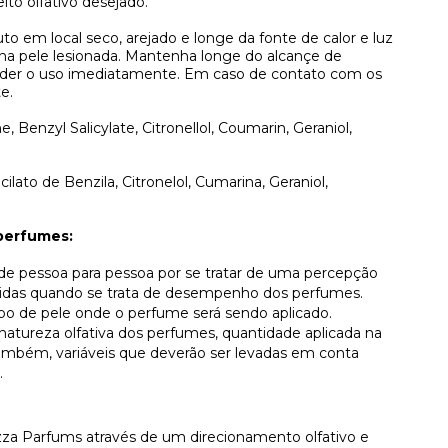
ito olfativo desejado.
to em local seco, arejado e longe da fonte de calor e luz
 na pele lesionada. Mantenha longe do alcançe de
pender o uso imediatamente. Em caso de contato com os
e.
, Benzyl Salicylate, Citronellol, Coumarin, Geraniol,
icilato de Benzila, Citronelol, Cumarina, Geraniol,
perfumes:
r de pessoa para pessoa por se tratar de uma percepção
lvidas quando se trata de desempenho dos perfumes.
ipo de pele onde o perfume será sendo aplicado.
atureza olfativa dos perfumes, quantidade aplicada na
, também, variáveis que deverão ser levadas em conta
.
za Parfums através de um direcionamento olfativo e