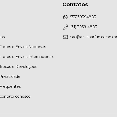
Contatos
553139394883
(31) 3939-4883
os
sac@azzaparfums.com.b
 Fretes e Envios Nacionais
 Fretes e Envios Internacionais
 Trocas e Devoluções
 Privacidade
Frequentes
contato conosco