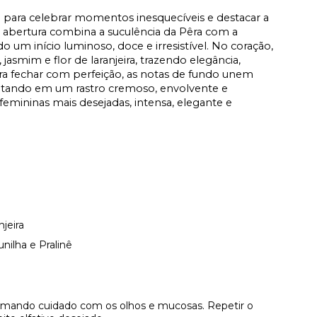
da para celebrar momentos inesquecíveis e destacar a
a abertura combina a suculência da Pêra com a
o um início luminoso, doce e irresistível. No coração,
 jasmim e flor de laranjeira, trazendo elegância,
ra fechar com perfeição, as notas de fundo unem
esultando em um rastro cremoso, envolvente e
femininas mais desejadas, intensa, elegante e
njeira
nilha e Pralinê
omando cuidado com os olhos e mucosas. Repetir o