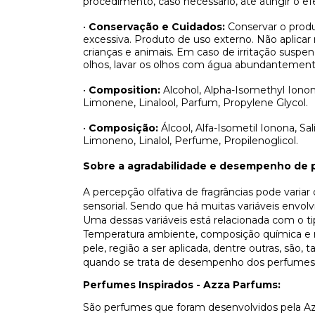
procedimento, caso necessário, até atingir o efe
•
Conservação e Cuidados:
Conservar o produ
excessiva. Produto de uso externo. Não aplicar
crianças e animais. Em caso de irritação sus
olhos, lavar os olhos com água abundantement
•
Composition:
Alcohol, Alpha-Isomethyl Ionone
Limonene, Linalool, Parfum, Propylene Glycol.
•
Composição:
Álcool, Alfa-Isometil Ionona, Sal
Limoneno, Linalol, Perfume, Propilenoglicol.
Sobre a agradabilidade e desempenho de 
A percepção olfativa de fragrâncias pode varia
sensorial. Sendo que há muitas variáveis envo
Uma dessas variáveis está relacionada com o t
Temperatura ambiente, composição química e n
pele, região a ser aplicada, dentre outras, são
quando se trata de desempenho dos perfumes
Perfumes Inspirados - Azza Parfums:
São perfumes que foram desenvolvidos pela Az