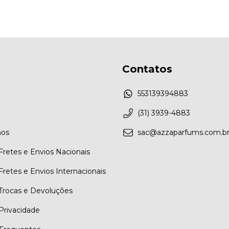
Contatos
553139394883
(31) 3939-4883
os
sac@azzaparfums.com.b
 Fretes e Envios Nacionais
 Fretes e Envios Internacionais
 Trocas e Devoluções
 Privacidade