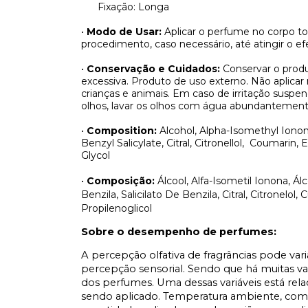
Fixação: Longa
•
Modo de Usar:
Aplicar o perfume no corpo t
procedimento, caso necessário, até atingir o efe
•
Conservação e Cuidados:
Conservar o produ
excessiva. Produto de uso externo. Não aplicar
crianças e animais. Em caso de irritação sus
olhos, lavar os olhos com água abundantement
•
Composition:
Alcohol, Alpha-Isomethyl Iono
Benzyl Salicylate, Citral, Citronellol,
Coumarin, Eu
Glycol
•
Composição:
Álcool, Alfa-Isometil Ionona, Á
Benzila, Salicilato De Benzila, Citral, Citronelol
Propilenoglicol
Sobre o desempenho de perfumes:
A percepção olfativa de fragrâncias pode var
percepção sensorial. Sendo que há muitas v
dos perfumes. Uma dessas variáveis está rel
sendo aplicado. Temperatura ambiente, comp