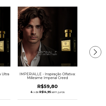
 Ultra
IMPERIALLE - Inspiração Olfativa:
BULLET - In
Millesime Imperial Creed
Most Want
R$59,80
4
x de
R$14,95
sem juros
4
x d