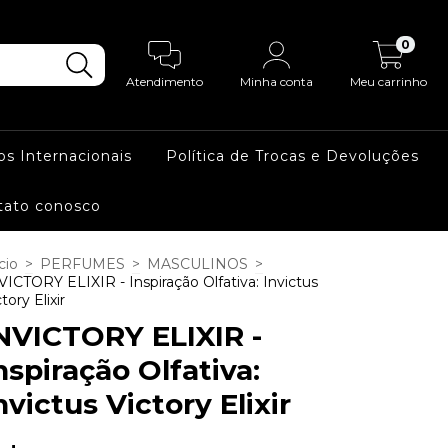
0
Atendimento
Minha conta
Meu carrinho
os Internacionais
Política de Trocas e Devoluções
tato conosco
cio
>
PERFUMES
>
MASCULINOS
>
VICTORY ELIXIR - Inspiração Olfativa: Invictus
tory Elixir
NVICTORY ELIXIR -
nspiração Olfativa:
nvictus Victory Elixir