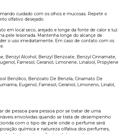
omando cuidado com os olhos e mucosas. Repetir o
ito olfativo desejado.
to em local seco, arejado e longe da fonte de calor e luz
 na pele lesionada. Mantenha longe do alcançe de
pender o uso imediatamente. Em caso de contato com os
e.
ne, Benzyl Alcohol, Benzyl Benzoate, Benzyl Cinnamate,
genol, Farnesol, Geraniol, Limonene, Linalool, Propylene
lcool Benzílico, Benzoato De Benzila, Cinamato De
, Cumarina, Eugenol, Farnesol, Geraniol, Limoneno, Linalol,
iar de pessoa para pessoa por se tratar de uma
ariáveis envolvidas quando se trata de desempenho
acionda com o tipo de pele onde o perfume será
osição química e natureza olfativa dos perfumes,