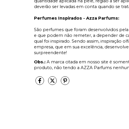
quantidade aplicada na pele, região a ser apl
deverão ser levadas em conta quando se tr
Perfumes Inspirados - Azza Parfums:
São perfumes que foram desenvolvidos pela 
e que podem não remeter, a depender de cad
qual foi inspirado. Sendo assim, inspiração ol
empresa, que em sua excelência, desenvolve
surpreendente!
Obs.:
A marca citada em nosso site é soment
produto, não tendo a AZZA Parfums nenhum 