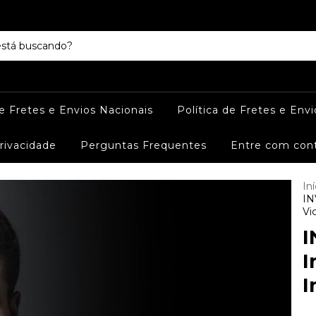
de Fretes e Envios Nacionais
Política de Fretes e Envi
Privacidade
Perguntas Frequentes
Entre com con
Iní
IN
Vic
I
I
I