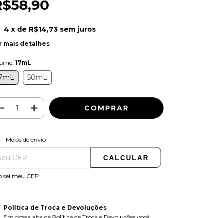
R$58,90
4
x de
R$14,73
sem juros
r mais detalhes
lume:
17mL
7mL
50mL
ALTERAR CEP
regas para o CEP:
Meios de envio
CALCULAR
o sei meu CEP
Política de Troca e Devoluções
Em nossa aba de Política de Troca e Devoluções você