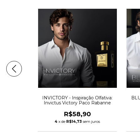
Olfativa:
INVICTORY - Inspiração Olfativa:
BLU
Black
Invictus Victory Paco Rabanne
0
R$58,90
m juros
4
x de
R$14,73
sem juros