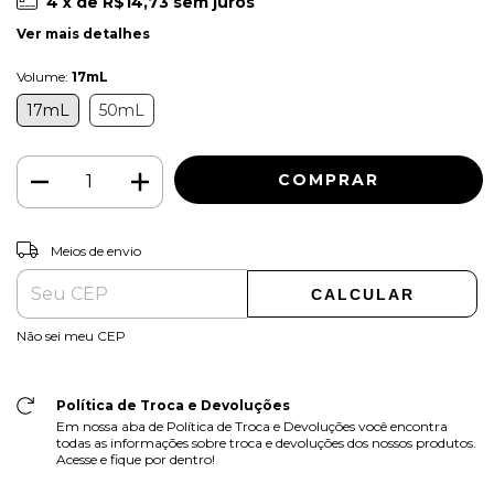
4
x de
R$14,73
sem juros
Ver mais detalhes
Volume:
17mL
17mL
50mL
ALTERAR CEP
Entregas para o CEP:
Meios de envio
CALCULAR
Não sei meu CEP
Política de Troca e Devoluções
Em nossa aba de Política de Troca e Devoluções você encontra
todas as informações sobre troca e devoluções dos nossos produtos.
Acesse e fique por dentro!