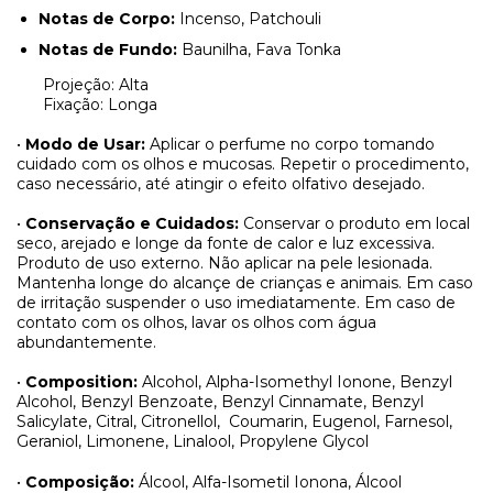
Notas de Corpo:
Incenso, Patchouli
Notas de Fundo:
Baunilha, Fava Tonka
Projeção: Alta
Fixação: Longa
•
Modo de Usar:
Aplicar o perfume no corpo tomando
cuidado com os olhos e mucosas. Repetir o procedimento,
caso necessário, até atingir o efeito olfativo desejado.
•
Conservação e Cuidados:
Conservar o produto em local
seco, arejado e longe da fonte de calor e luz excessiva.
Produto de uso externo. Não aplicar na pele lesionada.
Mantenha longe do alcançe de crianças e animais. Em caso
de irritação suspender o uso imediatamente. Em caso de
contato com os olhos, lavar os olhos com água
abundantemente.
•
Composition:
Alcohol, Alpha-Isomethyl Ionone, Benzyl
Alcohol, Benzyl Benzoate, Benzyl Cinnamate, Benzyl
Salicylate, Citral, Citronellol,
Coumarin, Eugenol, Farnesol,
Geraniol, Limonene, Linalool, Propylene Glycol
•
Composição:
Álcool, Alfa-Isometil Ionona, Álcool