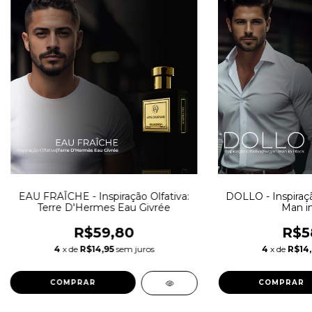
EAU FRAÎCHE - Inspiração Olfativa:
DOLLO - Inspiração
Terre D'Hermes Eau Givrée
Man in
R$59,80
R$5
4
x de
R$14,95
sem juros
4
x de
R$14
COMPRAR
COMPRAR