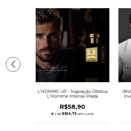
ção Olfativa:
L'HOMME UP - Inspiração Olfativa
INVI
u Givrée
L'Homme Intense Prada
Inv
0
R$58,90
 juros
4
x de
R$14,73
sem juros