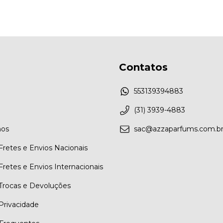
Contatos
553139394883
(31) 3939-4883
os
sac@azzaparfums.com.b
 Fretes e Envios Nacionais
 Fretes e Envios Internacionais
 Trocas e Devoluções
 Privacidade