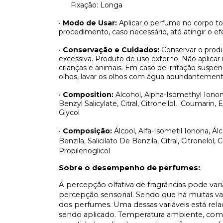
Fixação: Longa
•
Modo de Usar:
Aplicar o perfume no corpo t
procedimento, caso necessário, até atingir o efe
•
Conservação e Cuidados:
Conservar o produ
excessiva. Produto de uso externo. Não aplicar
crianças e animais. Em caso de irritação sus
olhos, lavar os olhos com água abundantement
•
Composition:
Alcohol, Alpha-Isomethyl Iono
Benzyl Salicylate, Citral, Citronellol,
Coumarin, Eu
Glycol
•
Composição:
Álcool, Alfa-Isometil Ionona, Á
Benzila, Salicilato De Benzila, Citral, Citronelol
Propilenoglicol
Sobre o desempenho de perfumes:
A percepção olfativa de fragrâncias pode var
percepção sensorial. Sendo que há muitas v
dos perfumes. Uma dessas variáveis está rel
sendo aplicado. Temperatura ambiente, comp