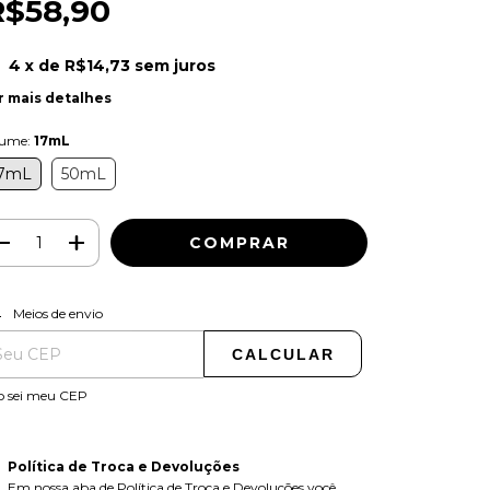
R$58,90
4
x de
R$14,73
sem juros
r mais detalhes
lume:
17mL
7mL
50mL
ALTERAR CEP
regas para o CEP:
Meios de envio
CALCULAR
o sei meu CEP
Política de Troca e Devoluções
Em nossa aba de Política de Troca e Devoluções você