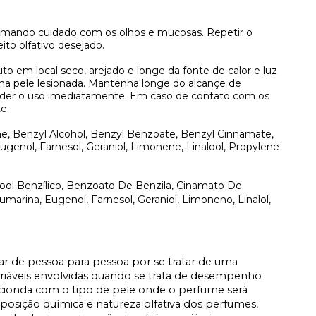
omando cuidado com os olhos e mucosas. Repetir o
ito olfativo desejado.
to em local seco, arejado e longe da fonte de calor e luz
 na pele lesionada. Mantenha longe do alcançe de
pender o uso imediatamente. Em caso de contato com os
e.
ne, Benzyl Alcohol, Benzyl Benzoate, Benzyl Cinnamate,
genol, Farnesol, Geraniol, Limonene, Linalool, Propylene
lcool Benzílico, Benzoato De Benzila, Cinamato De
, Cumarina, Eugenol, Farnesol, Geraniol, Limoneno, Linalol,
iar de pessoa para pessoa por se tratar de uma
ariáveis envolvidas quando se trata de desempenho
acionda com o tipo de pele onde o perfume será
osição química e natureza olfativa dos perfumes,