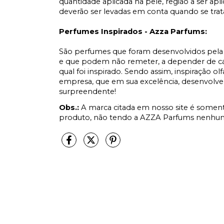
quantidade aplicada na pele, região a ser apl
deverão ser levadas em conta quando se tr
Perfumes Inspirados - Azza Parfums:
São perfumes que foram desenvolvidos pela 
e que podem não remeter, a depender de cad
qual foi inspirado. Sendo assim, inspiração ol
empresa, que em sua excelência, desenvolve
surpreendente!
Obs.:
A marca citada em nosso site é soment
produto, não tendo a AZZA Parfums nenhum 