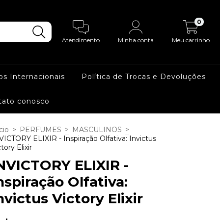
0
Atendimento
Minha conta
Meu carrinho
os Internacionais
Política de Trocas e Devoluções
tato conosco
cio
>
PERFUMES
>
MASCULINOS
>
VICTORY ELIXIR - Inspiração Olfativa: Invictus
tory Elixir
NVICTORY ELIXIR -
nspiração Olfativa:
nvictus Victory Elixir