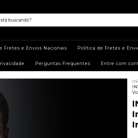
de Fretes e Envios Nacionais
Política de Fretes e Envi
Privacidade
Perguntas Frequentes
Entre com con
Iní
IN
Vic
I
I
I