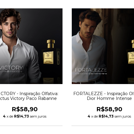
CTORY - Inspiração Olfativa:
FORTALEZZE - Inspiração Olf
ictus Victory Paco Rabanne
Dior Homme Intense
R$58,90
R$58,90
4
x de
R$14,73
sem juros
4
x de
R$14,73
sem juros