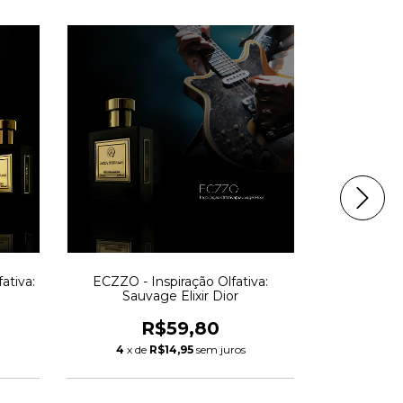
ativa:
ECZZO - Inspiração Olfativa:
BLUE WAY -
Sauvage Elixir Dior
Pol
R$59,80
4
x de
R$14,95
sem juros
4
x de