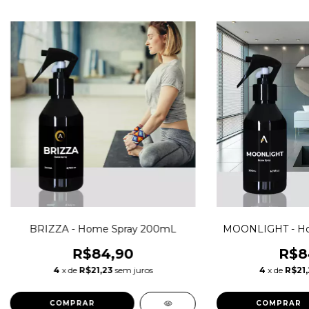
BRIZZA - Home Spray 200mL
MOONLIGHT - Ho
R$84,90
R$8
4
x de
R$21,23
sem juros
4
x de
R$21,