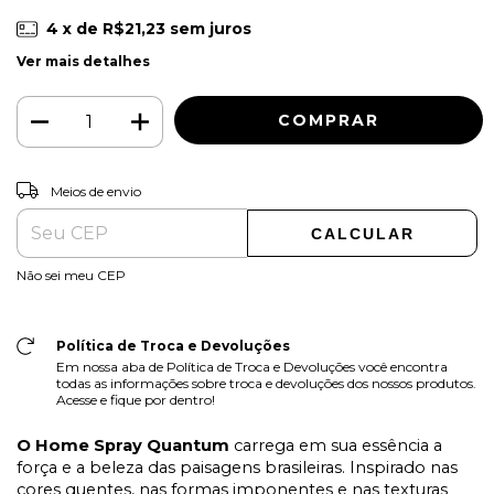
4
x de
R$21,23
sem juros
Ver mais detalhes
ALTERAR CEP
Entregas para o CEP:
Meios de envio
CALCULAR
Não sei meu CEP
Política de Troca e Devoluções
Em nossa aba de Política de Troca e Devoluções você encontra
todas as informações sobre troca e devoluções dos nossos produtos.
Acesse e fique por dentro!
O Home Spray Quantum
carrega em sua essência a
força e a beleza das paisagens brasileiras. Inspirado nas
cores quentes, nas formas imponentes e nas texturas