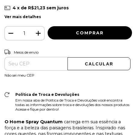
4
x de
R$21,23
sem juros
Ver mais detalhes
ALTERAR CEP
Entregas para o CEP:
Meios de envio
CALCULAR
Não sei meu CEP
Política de Troca e Devoluções
Em nossa aba de Política de Troca e Devoluções você encontra
todas as informações sobre troca e devoluções dos nossos produtos.
Acesse e fique por dentro!
O Home Spray Quantum
carrega em sua essência a
força e a beleza das paisagens brasileiras. Inspirado nas
cores quentes, nas formas imponentes e nas texturas