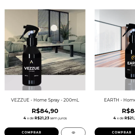
VEZZUE - Home Spray - 200mL
EARTH - Home
R$84,90
R$8
4
x de
R$21,23
sem juros
4
x de
R$21,