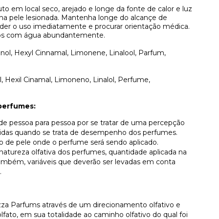
to em local seco, arejado e longe da fonte de calor e luz
 na pele lesionada. Mantenha longe do alcançe de
ender o uso imediatamente e procurar orientação médica.
lhos com água abundantemente.
ugenol, Hexyl Cinnamal, Limonene, Linalool, Parfum,
nol, Hexil Cinamal, Limoneno, Linalol, Perfume,
perfumes:
r de pessoa para pessoa por se tratar de uma percepção
lvidas quando se trata de desempenho dos perfumes.
po de pele onde o perfume será sendo aplicado.
atureza olfativa dos perfumes, quantidade aplicada na
, também, variáveis que deverão ser levadas em conta
.
za Parfums através de um direcionamento olfativo e
ato, em sua totalidade ao caminho olfativo do qual foi