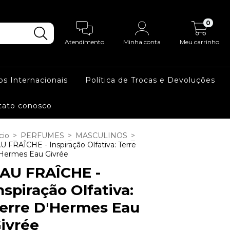
0
Atendimento
Minha conta
Meu carrinho
os Internacionais
Política de Trocas e Devoluções
tato conosco
cio
>
PERFUMES
>
MASCULINOS
>
U FRAÎCHE - Inspiração Olfativa: Terre
Hermes Eau Givrée
AU FRAÎCHE -
nspiração Olfativa:
erre D'Hermes Eau
ivrée