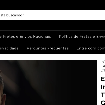
de Fretes e Envios Nacionais
Política de Fretes e Envi
Privacidade
Perguntas Frequentes
Entre com con
Iní
EA
D'
E
I
T
G