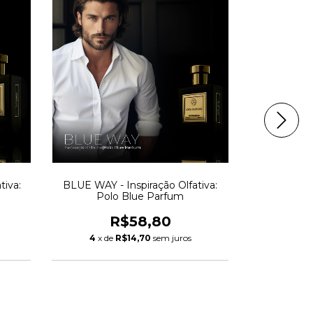
tiva:
BLUE WAY - Inspiração Olfativa:
L'HOMME UP 
Polo Blue Parfum
L'Homm
R$58,80
4
x de
R$14,70
sem juros
4
x de