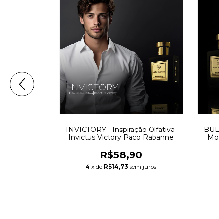
nspiração
INVICTORY - Inspiração Olfativa:
BULL
 Platinum
Invictus Victory Paco Rabanne
Mos
0
R$58,90
m juros
4
x de
R$14,73
sem juros