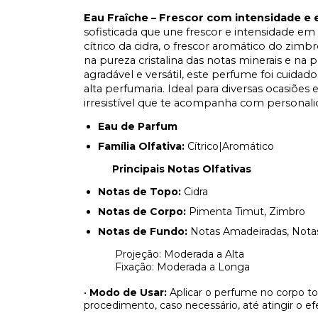
Eau Fraîche – Frescor com intensidade e 
sofisticada que une frescor e intensidade em
cítrico da cidra, o frescor aromático do zim
na pureza cristalina das notas minerais e n
agradável e versátil, este perfume foi cui
alta perfumaria. Ideal para diversas ocasiõe
irresistível que te acompanha com personalid
Eau de Parfum
Família Olfativa:
Cítrico|Aromático
Principais Notas Olfativas
Notas de Topo:
Cidra
Notas de Corpo:
Pimenta Timut, Zimbro
Notas de Fundo:
Notas Amadeiradas, Notas
Projeção: Moderada a Alta
Fixação: Moderada a Longa
•
Modo de Usar:
Aplicar o perfume no corpo t
procedimento, caso necessário, até atingir o efe