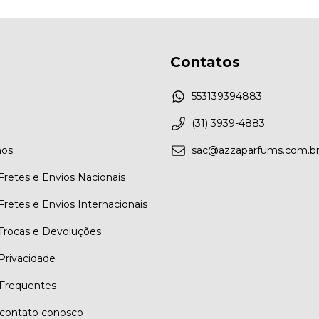
Contatos
553139394883
(31) 3939-4883
os
sac@azzaparfums.com.b
 Fretes e Envios Nacionais
 Fretes e Envios Internacionais
 Trocas e Devoluções
 Privacidade
Frequentes
contato conosco