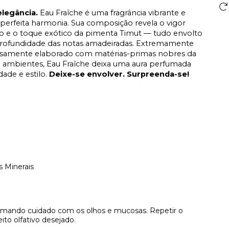
elegância.
Eau Fraîche é uma fragrância vibrante e
 perfeita harmonia. Sua composição revela o vigor
bro e o toque exótico da pimenta Timut — tudo envolto
a profundidade das notas amadeiradas. Extremamente
dadosamente elaborado com matérias-primas nobres da
s e ambientes, Eau Fraîche deixa uma aura perfumada
ade e estilo.
Deixe-se envolver. Surpreenda-se!
 Minerais
omando cuidado com os olhos e mucosas. Repetir o
ito olfativo desejado.