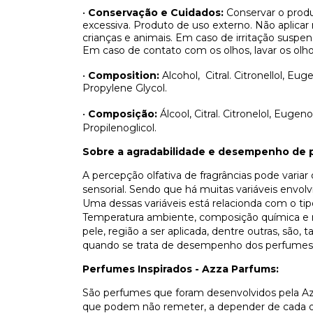
•
Conservação e Cuidados:
Conservar o produ
excessiva. Produto de uso externo. Não aplicar
crianças e animais. Em caso de irritação susp
Em caso de contato com os olhos, lavar os o
•
Composition:
Alcohol, Citral. Citronellol, E
Propylene Glycol.
•
Composição:
Álcool, Citral. Citronelol, Euge
Propilenoglicol.
Sobre a agradabilidade e desempenho de 
A percepção olfativa de fragrâncias pode varia
sensorial. Sendo que há muitas variáveis envo
Uma dessas variáveis está relacionda com o ti
Temperatura ambiente, composição química e n
pele, região a ser aplicada, dentre outras, são
quando se trata de desempenho dos perfumes
Perfumes Inspirados - Azza Parfums:
São perfumes que foram desenvolvidos pela Az
que podem não remeter, a depender de cada olf