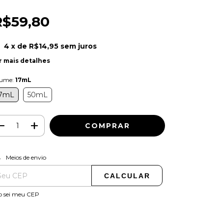
R$59,80
4
x de
R$14,95
sem juros
r mais detalhes
lume:
17mL
7mL
50mL
ALTERAR CEP
regas para o CEP:
Meios de envio
CALCULAR
o sei meu CEP