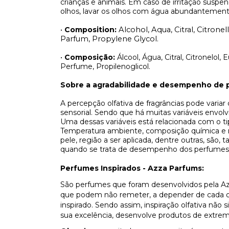
crianças e animais. Em caso de irritação sus
olhos, lavar os olhos com água abundantement
•
Composition:
Alcohol, Aqua, Citral, Citrone
Parfum, Propylene Glycol.
•
Composição:
Álcool, Água, Citral, Citronelol,
Perfume, Propilenoglicol.
Sobre a agradabilidade e desempenho de 
A percepção olfativa de fragrâncias pode varia
sensorial. Sendo que há muitas variáveis envo
Uma dessas variáveis está relacionada com o t
Temperatura ambiente, composição química e n
pele, região a ser aplicada, dentre outras, são
quando se trata de desempenho dos perfumes
Perfumes Inspirados - Azza Parfums:
São perfumes que foram desenvolvidos pela Az
que podem não remeter, a depender de cada olf
inspirado. Sendo assim, inspiração olfativa não
sua excelência, desenvolve produtos de extrem