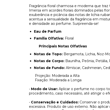
Fragrância floral charmosa e moderna que traz 
Imersa em acordes florais dominados pelas fl
exuberância e picância das notas de lichia rui
acentua a sensualidade da fragrância em mistu
e densidade ao perfume. Surpreenda-se!
Eau de Parfum
Família Olfativa:
Floral
Principais Notas Olfativas
Notas de Topo:
Bergamota, Lichia, Noz-Mo
Notas de Corpo:
Baunilha, Peônia, Petália,
Notas de Fundo:
Almíscar, Cashmeran, Cedr
Projeção: Moderada a Alta
Fixação: Moderada a Longa
•
Modo de Usar:
Aplicar o perfume no corpo t
procedimento, caso necessário, até atingir o efe
•
Conservação e Cuidados:
Conservar o produ
excessiva. Produto de uso externo. Não aplicar