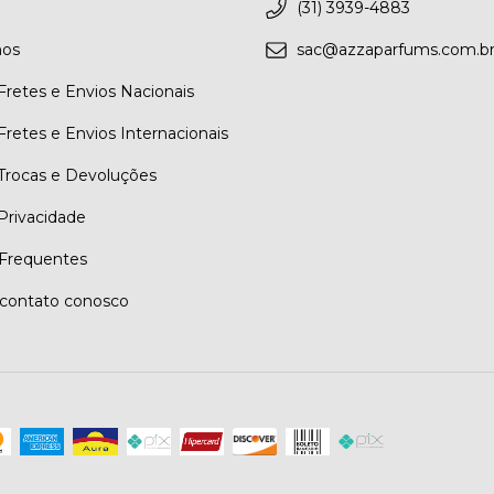
(31) 3939-4883
os
sac@azzaparfums.com.b
 Fretes e Envios Nacionais
 Fretes e Envios Internacionais
 Trocas e Devoluções
 Privacidade
Frequentes
contato conosco