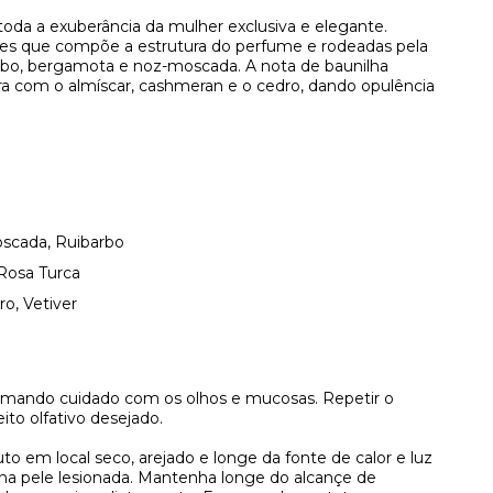
toda a exuberância da mulher exclusiva e elegante.
ores que compõe a estrutura do perfume e rodeadas pela
barbo, bergamota e noz-moscada. A nota de baunilha
ra com o almíscar, cashmeran e o cedro, dando opulência
scada, Ruibarbo
 Rosa Turca
o, Vetiver
omando cuidado com os olhos e mucosas. Repetir o
ito olfativo desejado.
to em local seco, arejado e longe da fonte de calor e luz
 na pele lesionada. Mantenha longe do alcançe de