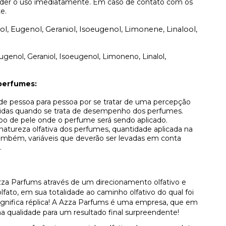
pender o uso imediatamente. Em caso de contato com os
e.
llol, Eugenol, Geraniol, Isoeugenol, Limonene, Linalool,
 Eugenol, Geraniol, Isoeugenol, Limoneno, Linalol,
perfumes:
r de pessoa para pessoa por se tratar de uma percepção
lvidas quando se trata de desempenho dos perfumes.
ipo de pele onde o perfume será sendo aplicado.
atureza olfativa dos perfumes, quantidade aplicada na
, também, variáveis que deverão ser levadas em conta
.
za Parfums através de um direcionamento olfativo e
ato, em sua totalidade ao caminho olfativo do qual foi
 significa réplica! A Azza Parfums é uma empresa, que em
a qualidade para um resultado final surpreendente!