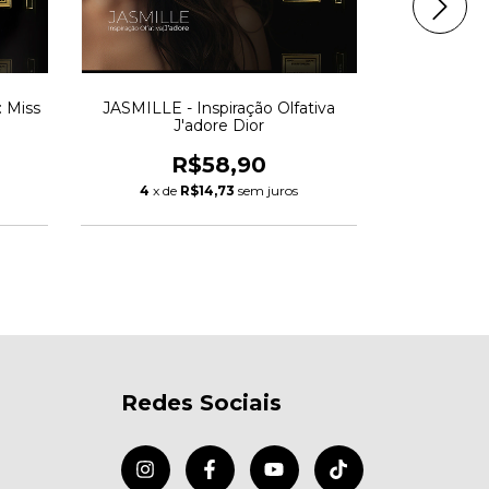
: Miss
JASMILLE - Inspiração Olfativa
LAIDE SELLE
J'adore Dior
La
R$58,90
4
x de
R$14,73
sem juros
4
x de
Redes Sociais