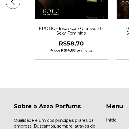
ão Olfativa:
EROTIC - Inspiração Olfativa: 212
D
Armani
Sexy Feminino
S
0
R$58,70
m juros
4
x de
R$14,68
sem juros
Sobre a Azza Parfums
Menu
Início
Qualidade é um dos principais pilares da
empresa. Buscamos, sempre, através de