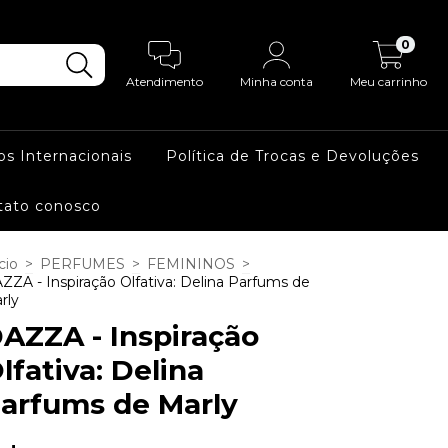
0
Atendimento
Minha conta
Meu carrinho
os Internacionais
Política de Trocas e Devoluções
tato conosco
cio
>
PERFUMES
>
FEMININOS
>
ZZA - Inspiração Olfativa: Delina Parfums de
rly
AZZA - Inspiração
lfativa: Delina
arfums de Marly