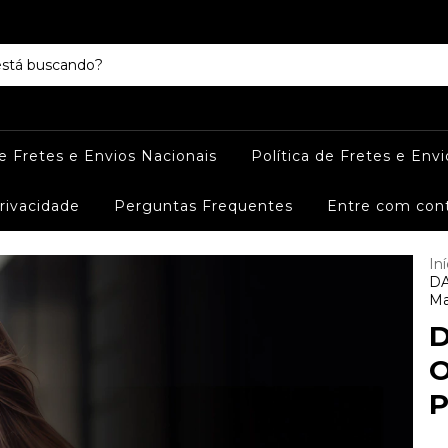
de Fretes e Envios Nacionais
Política de Fretes e Envi
Privacidade
Perguntas Frequentes
Entre com con
Iní
DA
Ma
D
O
P