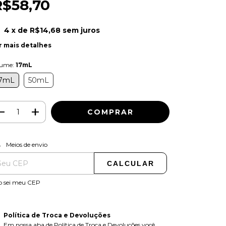
R$58,70
4
x de
R$14,68
sem juros
r mais detalhes
lume:
17mL
7mL
50mL
ALTERAR CEP
regas para o CEP:
Meios de envio
CALCULAR
o sei meu CEP
Política de Troca e Devoluções
Em nossa aba de Política de Troca e Devoluções você