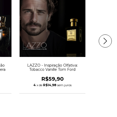
ção
LAZZO - Inspiração Olfativa:
RIVIERA 
era
Tobacco Vanille Tom Ford
Olfativa: 
R$59,90
4
x de
R$14,98
sem juros
4
x d