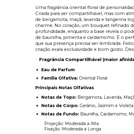
Uma fragrância oriental floral de personalida
Criada para ser compartilhável, mas com alm
de bergamota, maçã, lavanda e tangerina log
charme. No coração, um bouquet refinado de g
profundidade, enquanto a base revela o pod
de baunilha, pimenta e cardamomo. É o per
que sua presença precisa ser lembrada. Feito
criação exala exclusividade e bom gosto. Des
Fragrância Compartilhável (maior afini
·
Eau de Parfum
Família Olfativa:
Oriental Floral
Principais Notas Olfativas
Notas de Topo:
Bergamota, Lavanda, Maçã
Notas de Corpo:
Gerânio, Jasmim e Violeta
Notas de Fundo:
Baunilha, Cardamomo, Mad
Projeção: Moderada a Alta
Fixação: Moderada a Longa