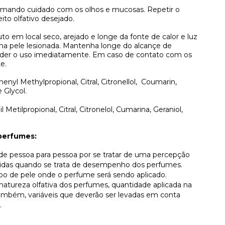
omando cuidado com os olhos e mucosas. Repetir o
ito olfativo desejado.
to em local seco, arejado e longe da fonte de calor e luz
 na pele lesionada. Mantenha longe do alcançe de
pender o uso imediatamente. Em caso de contato com os
e.
enyl Methylpropional, Citral, Citronellol,
Coumarin,
 Glycol.
il Metilpropional, Citral, Citronelol, Cumarina, Geraniol,
perfumes:
r de pessoa para pessoa por se tratar de uma percepção
lvidas quando se trata de desempenho dos perfumes.
ipo de pele onde o perfume será sendo aplicado.
atureza olfativa dos perfumes, quantidade aplicada na
, também, variáveis que deverão ser levadas em conta
.