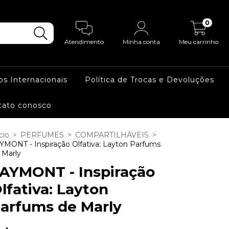
0
Atendimento
Minha conta
Meu carrinho
os Internacionais
Política de Trocas e Devoluções
tato conosco
cio
>
PERFUMES
>
COMPARTILHÁVEIS
>
YMONT - Inspiração Olfativa: Layton Parfums
 Marly
AYMONT - Inspiração
lfativa: Layton
arfums de Marly