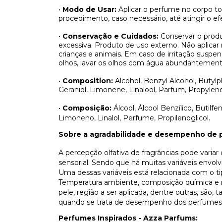
•
Modo de Usar:
Aplicar o perfume no corpo t
procedimento, caso necessário, até atingir o efe
•
Conservação e Cuidados:
Conservar o produ
excessiva. Produto de uso externo. Não aplicar
crianças e animais. Em caso de irritação sus
olhos, lavar os olhos com água abundantement
•
Composition:
Alcohol, Benzyl Alcohol, Butylph
Geraniol, Limonene, Linalool, Parfum, Propylene
•
Composição:
Álcool, Álcool Benzílico, Butilfen
Limoneno, Linalol, Perfume, Propilenoglicol.
Sobre a agradabilidade e desempenho de 
A percepção olfativa de fragrâncias pode varia
sensorial. Sendo que há muitas variáveis envo
Uma dessas variáveis está relacionada com o t
Temperatura ambiente, composição química e n
pele, região a ser aplicada, dentre outras, são
quando se trata de desempenho dos perfumes
Perfumes Inspirados - Azza Parfums: