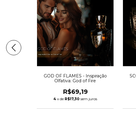
ão Olfativa:
GOD OF FLAMES - Inspiração
SC
al Creed
Olfativa: God of Fire
0
R$69,19
 juros
4
x de
R$17,30
sem juros