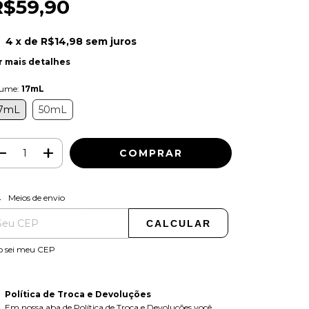
R$59,90
4
x de
R$14,98
sem juros
r mais detalhes
lume:
17mL
7mL
50mL
ALTERAR CEP
regas para o CEP:
Meios de envio
CALCULAR
o sei meu CEP
Política de Troca e Devoluções
Em nossa aba de Política de Troca e Devoluções você