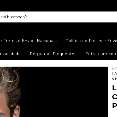
de Fretes e Envios Nacionais
Política de Fretes e Envi
Privacidade
Perguntas Frequentes
Entre com con
Iní
LA
de
L
O
P