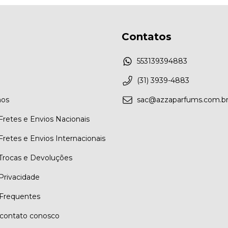
Contatos
553139394883
(31) 3939-4883
os
sac@azzaparfums.com.b
 Fretes e Envios Nacionais
 Fretes e Envios Internacionais
 Trocas e Devoluções
 Privacidade
Frequentes
contato conosco