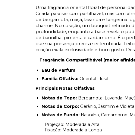
Uma fragrância oriental floral de personalida
Criada para ser compartilhável, mas com alm
de bergamota, maçã, lavanda e tangerina log
charme. No coração, um bouquet refinado de g
profundidade, enquanto a base revela o pod
de baunilha, pimenta e cardamomo. É o per
que sua presença precisa ser lembrada. Feito
criação exala exclusividade e bom gosto. Des
Fragrância Compartilhável (maior afini
·
Eau de Parfum
Família Olfativa:
Oriental Floral
Principais Notas Olfativas
Notas de Topo:
Bergamota, Lavanda, Maçã
Notas de Corpo:
Gerânio, Jasmim e Violeta
Notas de Fundo:
Baunilha, Cardamomo, Mad
Projeção: Moderada a Alta
Fixação: Moderada a Longa