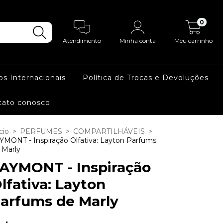
0
Atendimento
Minha conta
Meu carrinho
os Internacionais
Política de Trocas e Devoluções
tato conosco
cio
>
PERFUMES
>
COMPARTILHÁVEIS
>
YMONT - Inspiração Olfativa: Layton Parfums
 Marly
AYMONT - Inspiração
lfativa: Layton
arfums de Marly