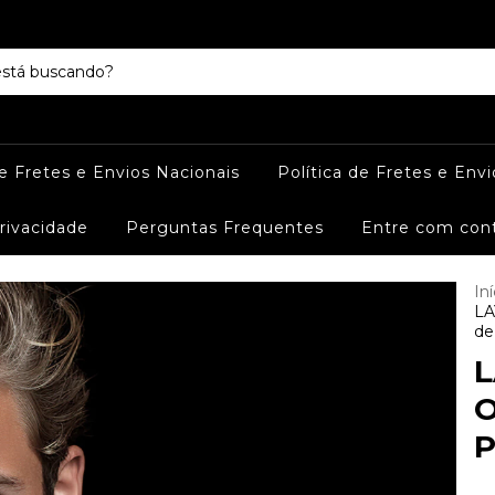
de Fretes e Envios Nacionais
Política de Fretes e Envi
Privacidade
Perguntas Frequentes
Entre com con
Iní
LA
de
L
O
P