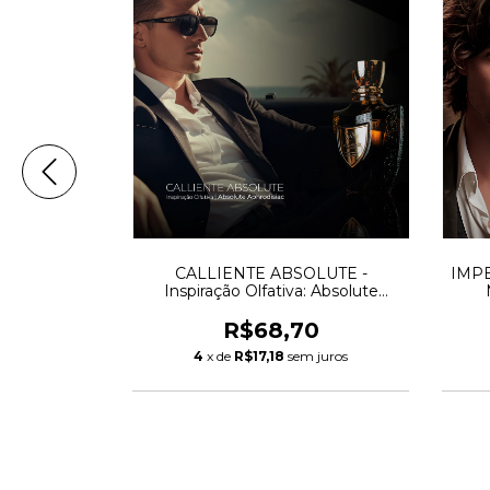
Olfativa:
CALLIENTE ABSOLUTE -
IMPER
Tom Ford
Inspiração Olfativa: Absolute
Aphrodisiac - Initio Parfums
0
R$68,70
m juros
4
x de
R$17,18
sem juros