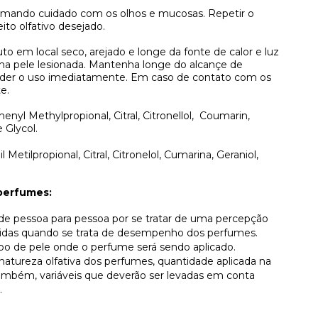
omando cuidado com os olhos e mucosas. Repetir o
ito olfativo desejado.
to em local seco, arejado e longe da fonte de calor e luz
 na pele lesionada. Mantenha longe do alcançe de
pender o uso imediatamente. Em caso de contato com os
e.
enyl Methylpropional, Citral, Citronellol,
Coumarin,
 Glycol.
il Metilpropional, Citral, Citronelol, Cumarina, Geraniol,
perfumes:
r de pessoa para pessoa por se tratar de uma percepção
lvidas quando se trata de desempenho dos perfumes.
ipo de pele onde o perfume será sendo aplicado.
atureza olfativa dos perfumes, quantidade aplicada na
, também, variáveis que deverão ser levadas em conta
.