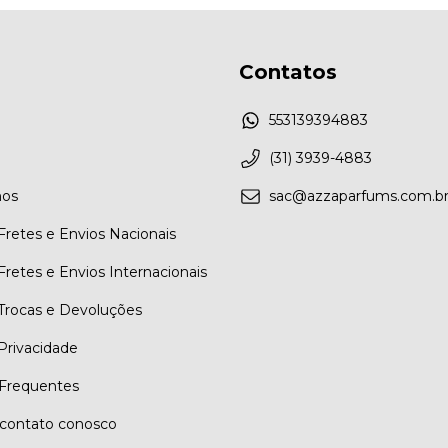
Contatos
553139394883
(31) 3939-4883
os
sac@azzaparfums.com.b
 Fretes e Envios Nacionais
 Fretes e Envios Internacionais
 Trocas e Devoluções
 Privacidade
Frequentes
contato conosco