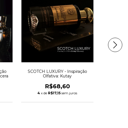
ção
SCOTCH LUXURY - Inspiração
LAYMONT EX
ncera
Olfativa: Kutay
Olfativa: La
R$68,60
4
x de
R$17,15
sem juros
4
x de