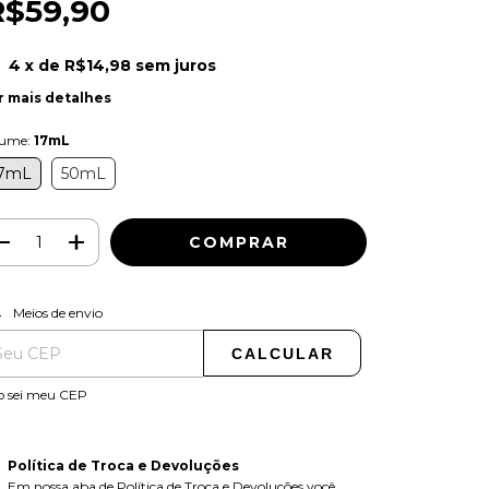
R$59,90
4
x de
R$14,98
sem juros
r mais detalhes
lume:
17mL
7mL
50mL
ALTERAR CEP
regas para o CEP:
Meios de envio
CALCULAR
o sei meu CEP
Política de Troca e Devoluções
Em nossa aba de Política de Troca e Devoluções você