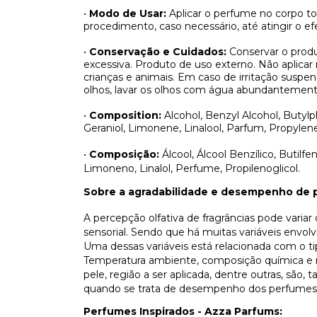
•
Modo de Usar:
Aplicar o perfume no corpo t
procedimento, caso necessário, até atingir o efe
•
Conservação e Cuidados:
Conservar o produ
excessiva. Produto de uso externo. Não aplicar
crianças e animais. Em caso de irritação sus
olhos, lavar os olhos com água abundantement
•
Composition:
Alcohol, Benzyl Alcohol, Butylph
Geraniol, Limonene, Linalool, Parfum, Propylene
•
Composição:
Álcool, Álcool Benzílico, Butilfen
Limoneno, Linalol, Perfume, Propilenoglicol.
Sobre a agradabilidade e desempenho de 
A percepção olfativa de fragrâncias pode varia
sensorial. Sendo que há muitas variáveis envo
Uma dessas variáveis está relacionada com o t
Temperatura ambiente, composição química e n
pele, região a ser aplicada, dentre outras, são
quando se trata de desempenho dos perfumes
Perfumes Inspirados - Azza Parfums: