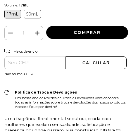
Volume:
17mL
17mL
50mL
ALTERAR CEP
Entregas para o CEP:
Meios de envio
CALCULAR
Não sei meu CEP
Política de Troca e Devoluções
Em nossa aba de Política de Troca e Devoluções você encontra
todas as informações sobre troca e devoluções dos nossos produtos.
Acesse e fique por dentro!
Uma fragrância floral oriental sedutora, criada para
mulheres que exalam sensualidade, sofisticação e
presença por onde passam. Sua construção olfativa foi