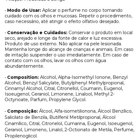
•
Modo de Usar:
Aplicar o perfume no corpo tomando
cuidado com os olhos e mucosas. Repetir o procedimento,
caso necessário, até atingir o efeito olfativo desejado.
•
Conservação e Cuidados:
Conservar o produto em local
seco, arejado e longe da fonte de calor e luz excessiva.
Produto de uso externo. Não aplicar na pele lesionada.
Mantenha longe do alcançe de crianças e animais. Em caso
de irritação suspender o uso imediatamente. Em caso de
contato com os olhos, lavar os olhos com água
abundantemente.
•
Composition:
Alcohol, Alpha-Isomethyl Ionone, Benzyl
Alcohol, Benzyl Salicylate, Butylphenyl Methylpropional,
Cinnamyl Alcohol, Citral, Citronellol, Coumarin, Eugenol,
Isoeugenol, Geraniol, Limonene, Linalool, Methyl 2-
Octynoate, Parfum, Propylene Glycol.
•
Composição:
Álcool, Alfa-isometilionona, Álcool Benzílico,
Salicilato de Benzila, Butilfenil Metilpropional, Álcool
Cinamílico, Citral, Citronelol, Cumarina, Eugenol, Isoeugenol,
Geraniol, Limoneno, Linalol, 2-Octionato de Metila, Perfume,
Propilenoglicol.