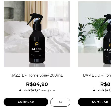
JAZZIE - Home Spray 200mL
BAMBOO - Hom
R$84,90
R$8
4
x de
R$21,23
sem juros
4
x de
R$21,