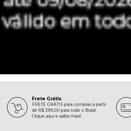
Frete Grátis
FRETE GRÁTIS para compras a partir
de R$ 399,00 para todo o Brasil.
Clique aqui e saiba mais!