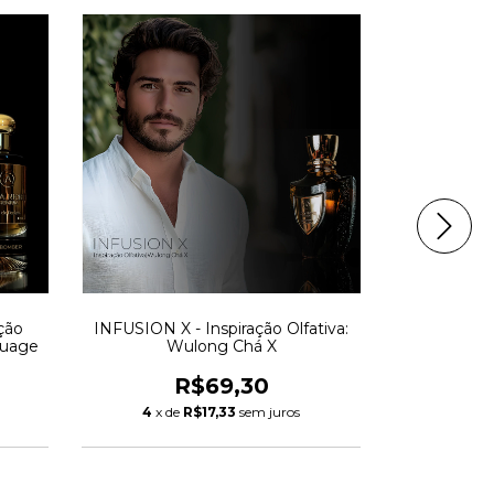
ção
INFUSION X - Inspiração Olfativa:
SCOTCH L
ouage
Wulong Chá X
Ol
R$69,30
4
x de
R$17,33
sem juros
4
x d