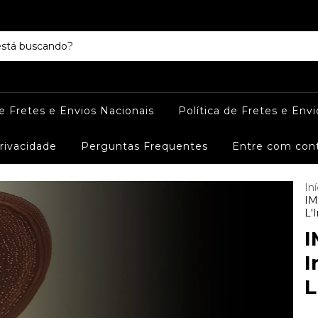
de Fretes e Envios Nacionais
Política de Fretes e Envi
Privacidade
Perguntas Frequentes
Entre com con
Iní
IM
L'
I
I
L