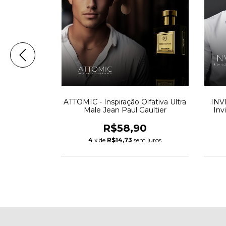
ção Olfativa:
ATTOMIC - Inspiração Olfativa Ultra
INVI
u Givrée
Male Jean Paul Gaultier
Inv
0
R$58,90
 juros
4
x de
R$14,73
sem juros