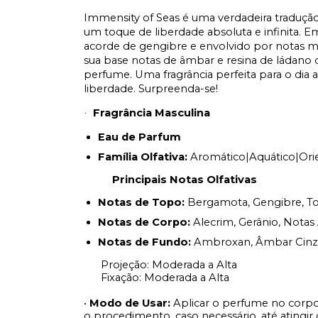
Immensity of Seas é uma verdadeira traduçã
um toque de liberdade absoluta e infinita. E
acorde de gengibre e envolvido por notas mar
sua base notas de âmbar e resina de ládano q
perfume. Uma fragrância perfeita para o dia 
liberdade. Surpreenda-se!
Fragrância Masculina
·
Eau de Parfum
Família Olfativa:
Aromático|Aquático|Ori
Principais Notas Olfativas
Notas de Topo:
Bergamota, Gengibre, To
Notas de Corpo:
Alecrim, Gerânio, Notas 
Notas de Fundo:
Ambroxan, Âmbar Cinze
Projeção: Moderada a Alta
Fixação: Moderada a Alta
•
Modo de Usar:
Aplicar o perfume no corp
o procedimento, caso necessário, até atingir o