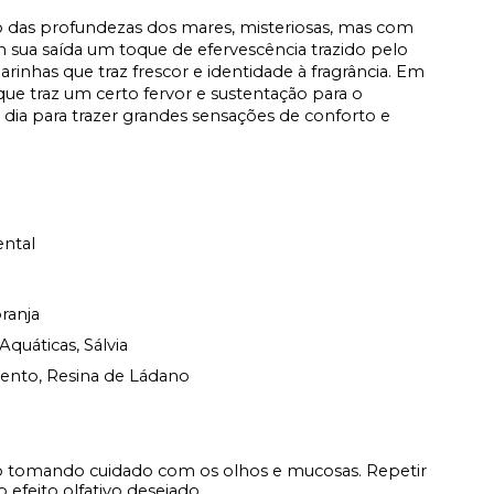
o das profundezas dos mares, misteriosas, mas com
m sua saída um toque de efervescência trazido pelo
inhas que traz frescor e identidade à fragrância. Em
ue traz um certo fervor e sustentação para o
a dia para trazer grandes sensações de conforto e
ental
ranja
Aquáticas, Sálvia
nto, Resina de Ládano
o tomando cuidado com os olhos e mucosas. Repetir
 efeito olfativo desejado.