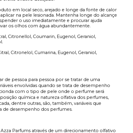
duto em local seco, arejado e longe da fonte de calor
 aplicar na pele lesionada. Mantenha longe do alcançe
suspender o uso imediatamente e procurar ajuda
lavar os olhos com água abundantemente.
tral, Citronellol, Coumarin, Eugenol, Geraniol,
l.
Citral, Citronelol, Cumarina, Eugenol, Geraniol,
iar de pessoa para pessoa por se tratar de uma
ariáveis envolvidas quando se trata de desempenho
acionda com o tipo de pele onde o perfume será
osição química e natureza olfativa dos perfumes,
icada, dentre outras, são, também, variáveis que
ata de desempenho dos perfumes.
Azza Parfums através de um direcionamento olfativo