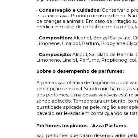
•
Conservação e Cuidados:
Conservar o pro
e luz excessiva. Produto de uso externo. Não
de crianças e animais. Em caso de irritação 
médica. Em caso de contato com os olhos, 
•
Composition:
Alcohol, Benzyl Salicylate, Ci
Limonene, Linalool, Parfum, Propylene Glyco
•
Composição:
Álcool, Salicilato de Benzila, 
Limoneno, Linalol, Perfume, Propilenoglicol.
Sobre o desempenho de perfumes:
A percepção olfativa de fragrâncias pode var
percepção sensorial. Sendo que há muitas v
dos perfumes. Uma dessas variáveis está rel
sendo aplicado. Temperatura ambiente, comp
quantidade aplicada na pele, região a ser apl
deverão ser levadas em conta quando se tr
Perfumes Inspirados - Azza Parfums:
São perfumes que foram desenvolvidos pela 