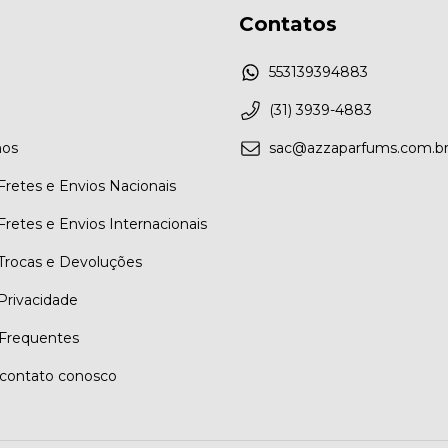
Contatos
553139394883
(31) 3939-4883
os
sac@azzaparfums.com.b
 Fretes e Envios Nacionais
 Fretes e Envios Internacionais
 Trocas e Devoluções
 Privacidade
Frequentes
contato conosco