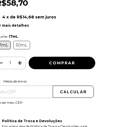
R$58,70
4
x de
R$14,68
sem juros
r mais detalhes
lume:
17mL
7mL
50mL
ALTERAR CEP
regas para o CEP:
Meios de envio
CALCULAR
o sei meu CEP
Política de Troca e Devoluções
Em nossa aba de Política de Troca e Devoluções você