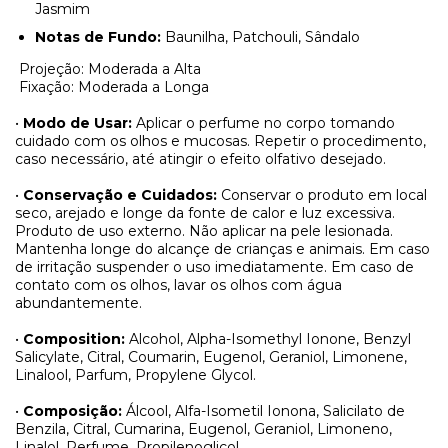
Jasmim
Notas de Fundo:
Baunilha, Patchouli, Sândalo
Projeção: Moderada a Alta
Fixação: Moderada a Longa
•
Modo de Usar:
Aplicar o perfume no corpo tomando
cuidado com os olhos e mucosas. Repetir o procedimento,
caso necessário, até atingir o efeito olfativo desejado.
•
Conservação e Cuidados:
Conservar o produto em local
seco, arejado e longe da fonte de calor e luz excessiva.
Produto de uso externo. Não aplicar na pele lesionada.
Mantenha longe do alcançe de crianças e animais. Em caso
de irritação suspender o uso imediatamente. Em caso de
contato com os olhos, lavar os olhos com água
abundantemente.
•
Composition:
Alcohol, Alpha-Isomethyl Ionone, Benzyl
Salicylate, Citral, Coumarin, Eugenol, Geraniol, Limonene,
Linalool, Parfum, Propylene Glycol.
•
Composição:
Álcool, Alfa-Isometil Ionona, Salicilato de
Benzila, Citral, Cumarina, Eugenol, Geraniol, Limoneno,
Linalol, Perfume, Propilenoglicol.