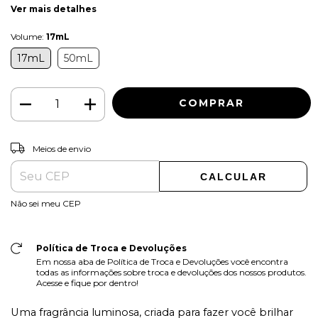
Ver mais detalhes
Volume:
17mL
17mL
50mL
ALTERAR CEP
Entregas para o CEP:
Meios de envio
CALCULAR
Não sei meu CEP
Política de Troca e Devoluções
Em nossa aba de Política de Troca e Devoluções você encontra
todas as informações sobre troca e devoluções dos nossos produtos.
Acesse e fique por dentro!
Uma fragrância luminosa, criada para fazer você brilhar