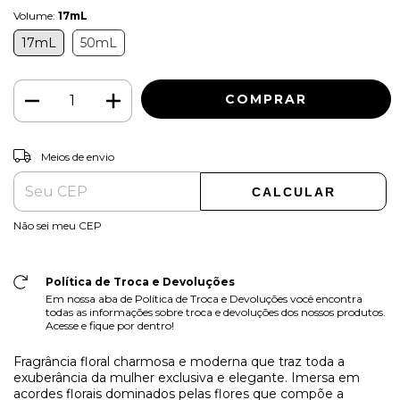
Volume:
17mL
17mL
50mL
ALTERAR CEP
Entregas para o CEP:
Meios de envio
CALCULAR
Não sei meu CEP
Política de Troca e Devoluções
Em nossa aba de Política de Troca e Devoluções você encontra
todas as informações sobre troca e devoluções dos nossos produtos.
Acesse e fique por dentro!
Fragrância floral charmosa e moderna que traz toda a
exuberância da mulher exclusiva e elegante. Imersa em
acordes florais dominados pelas flores que compõe a