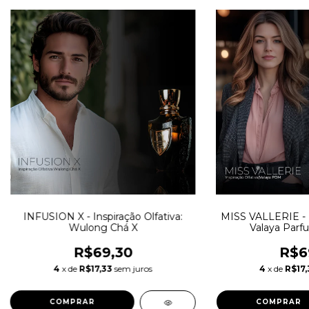
INFUSION X - Inspiração Olfativa:
MISS VALLERIE - In
Wulong Chá X
Valaya Parf
R$69,30
R$6
4
x de
R$17,33
sem juros
4
x de
R$17,
COMPRAR
COMPRAR