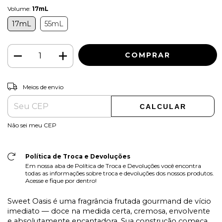
Volume:
17mL
17mL
55mL
ALTERAR CEP
Entregas para o CEP:
Meios de envio
CALCULAR
Não sei meu CEP
Política de Troca e Devoluções
Em nossa aba de Política de Troca e Devoluções você encontra
todas as informações sobre troca e devoluções dos nossos produtos.
Acesse e fique por dentro!
Sweet Oasis é uma fragrância frutada gourmand de vício
imediato — doce na medida certa, cremosa, envolvente
e absolutamente encantadora. Sua construção começa