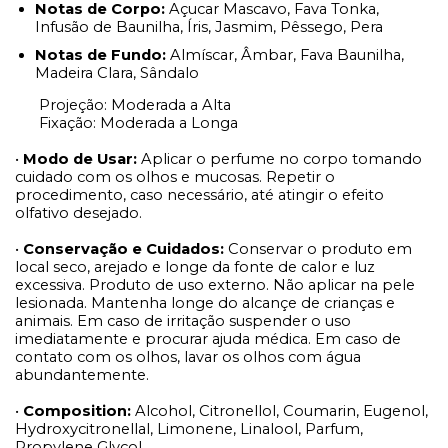
Notas de Corpo:
Açucar Mascavo, Fava Tonka,
Infusão de Baunilha, Íris, Jasmim, Pêssego, Pera
Notas de Fundo:
Almíscar, Âmbar, Fava Baunilha,
Madeira Clara, Sândalo
Projeção: Moderada a Alta
Fixação: Moderada a Longa
•
Modo de Usar:
Aplicar o perfume no corpo tomando
cuidado com os olhos e mucosas. Repetir o
procedimento, caso necessário, até atingir o efeito
olfativo desejado.
•
Conservação e Cuidados:
Conservar o produto em
local seco, arejado e longe da fonte de calor e luz
excessiva. Produto de uso externo. Não aplicar na pele
lesionada. Mantenha longe do alcançe de crianças e
animais. Em caso de irritação suspender o uso
imediatamente e procurar ajuda médica. Em caso de
contato com os olhos, lavar os olhos com água
abundantemente.
•
Composition:
Alcohol, Citronellol, Coumarin, Eugenol,
Hydroxycitronellal, Limonene, Linalool, Parfum,
Propylene Glycol.