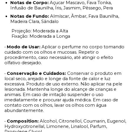
Notas de Corpo:
Açucar Mascavo, Fava Tonka,
Infusão de Baunilha, Íris, Jasmim, Pêssego, Pera
Notas de Fundo:
Almíscar, Âmbar, Fava Baunilha,
Madeira Clara, Sândalo
Projeção: Moderada a Alta
Fixação: Moderada a Longa
•
Modo de Usar:
Aplicar o perfume no corpo tomando
cuidado com os olhos e mucosas. Repetir o
procedimento, caso necessário, até atingir o efeito
olfativo desejado.
•
Conservação e Cuidados:
Conservar o produto em
local seco, arejado e longe da fonte de calor e luz
excessiva. Produto de uso externo. Não aplicar na pele
lesionada. Mantenha longe do alcançe de crianças e
animais. Em caso de irritação suspender o uso
imediatamente e procurar ajuda médica. Em caso de
contato com os olhos, lavar os olhos com água
abundantemente.
•
Composition:
Alcohol, Citronellol, Coumarin, Eugenol,
Hydroxycitronellal, Limonene, Linalool, Parfum,
Propylene Glycol.