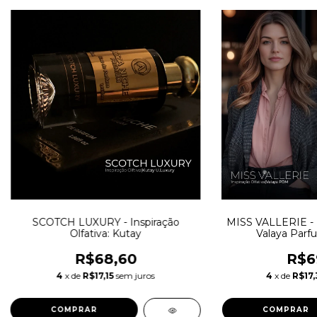
SCOTCH LUXURY - Inspiração
MISS VALLERIE - In
Olfativa: Kutay
Valaya Parf
R$68,60
R$6
4
x de
R$17,15
sem juros
4
x de
R$17,
COMPRAR
COMPRAR