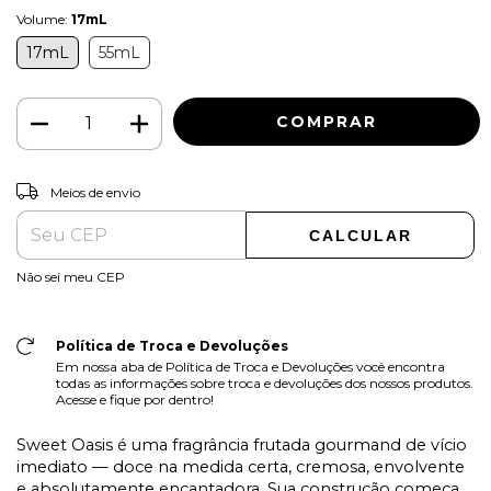
Volume:
17mL
17mL
55mL
ALTERAR CEP
Entregas para o CEP:
Meios de envio
CALCULAR
Não sei meu CEP
Política de Troca e Devoluções
Em nossa aba de Política de Troca e Devoluções você encontra
todas as informações sobre troca e devoluções dos nossos produtos.
Acesse e fique por dentro!
Sweet Oasis é uma fragrância frutada gourmand de vício
imediato — doce na medida certa, cremosa, envolvente
e absolutamente encantadora. Sua construção começa